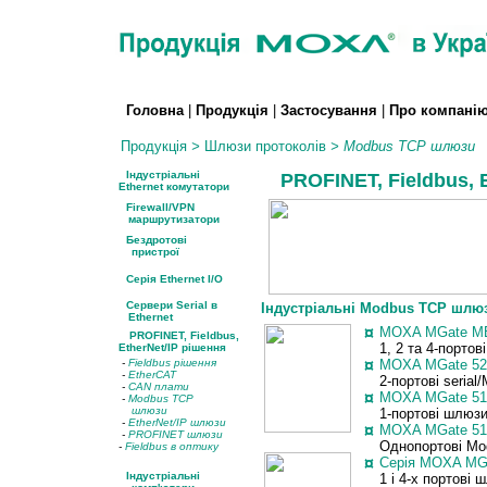
Головна
|
Продукція
|
Застосування
|
Про компані
Продукція
>
Шлюзи протоколів
>
Modbus TCP
шлюзи
Індустріальні
PROFINET, Fieldbus, E
Ethernet комутатори
Firewall/VPN
маршрутизатори
Бездротові
пристрої
Серія Ethernet I/O
Сервери Serial в
Індустріальні Modbus TCP шл
Ethernet
¤
MOXA MGate
MB
PROFINET, Fieldbus,
1, 2 та 4-порто
EtherNet/IP рішення
-
Fieldbus рішення
¤
MOXA MGate 52
-
EtherCAT
2-портові seria
-
CAN плати
¤
MOXA MGate 51
-
Modbus TCP
шлюзи
1-портов
і
шлюз
-
EtherNet/IP шлюзи
¤
MOXA
MGate
5
-
PROFINET шлюзи
Однопортові M
-
Fieldbus в оптику
¤
Серія MOXA
MG
Індустріальні
1 і 4-х портові