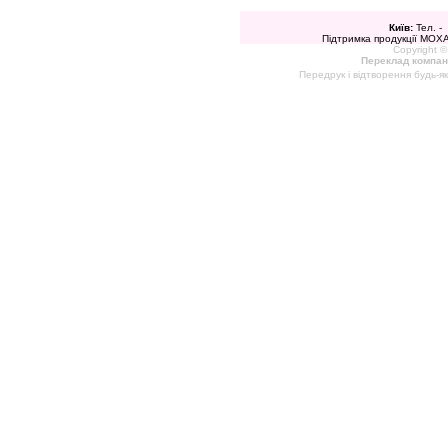
Київ:
Тел. -
Підтримка продукції MOXA 
Copyright ©
Переклад компан
Передрук і відтворення будь-я