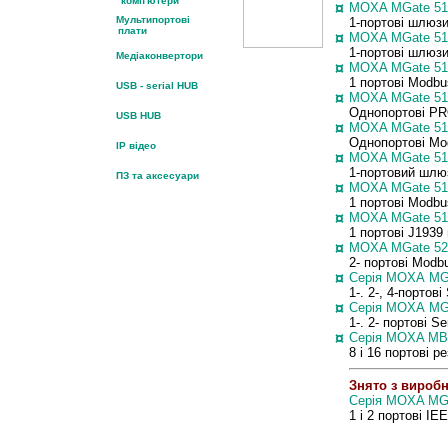
комп'ютери
¤
MOXA MGate 51
Мультипортові
1-портові шлюз
плати
¤
MOXA MGate 51
1-портові шлюз
Медіаконвертори
¤
MOXA MGate 51
1 портові Modb
USB - serial HUB
¤
MOXA MGate 5
Однопортові P
USB HUB
¤
MOXA
MGate
51
Однопортові Mo
IP відео
¤
MOXA
MGate
51
1-портовий шлю
ПЗ та аксесуари
¤
MOXA MGate 51
1 портові Modb
¤
MOXA MGate 51
1 портові J193
¤
MOXA MGate 52
2- портові Mod
¤
Серія
MOXA
MGa
1-. 2-, 4-портов
¤
Серія
MOXA
MGa
1-. 2- портові 
¤
Серія
MOXA
MB
8 і 16 портові 
Знято з вироб
Серія MOXA MG
1 і 2 портові I