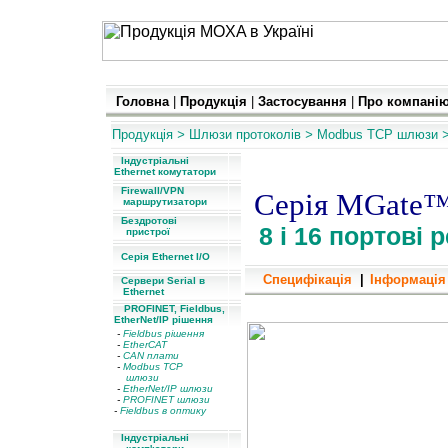
Головна
|
Продукція
|
Застосування
|
Про компані
Продукція
>
Шлюзи протоколів
>
Modbus TCP
шлюзи
>
Індустріальні
Ethernet комутатори
Firewall/VPN
Серія MGate
маршрутизатори
Бездротові
8 і 16 портові
пристрої
Серія Ethernet I/O
Специфікація
|
Інформація
Сервери Serial в
Ethernet
8 і 16 портові резервовані
PROFINET, Fieldbus,
EtherNet/IP рішення
-
Fieldbus рішення
-
EtherCAT
-
CAN плати
-
Modbus TCP
шлюзи
-
EtherNet/IP шлюзи
-
PROFINET шлюзи
-
Fieldbus в оптику
Індустріальні