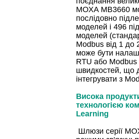
поєднання велико
MOXA MB3660 мо
послідовно підл
моделей і 496 пі
моделей (станда
Modbus від 1 до 
може бути налаш
RTU або Modbus A
швидкостей, що 
інтегрувати з M
Висока продукти
технологією ком
Learning
Шлюзи серії MO