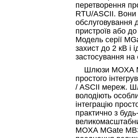
перетворення пр
RTU/ASCII. Вони 
обслуговування д
пристроїв або до
Модель серії MGa
захист до 2 кВ і 
застосування на 
Шлюзи MOXA M
простого інтегру
/ ASCII мереж. 
володіють особл
інтеграцію прос
практично з буд
великомасштабни
MOXA MGate MB3