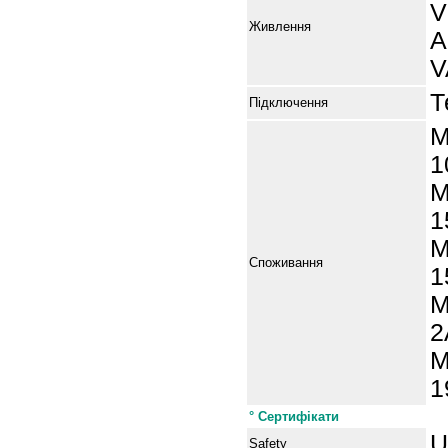
V
Живлення
A
V
Т
Підключення
M
1
M
1
M
Споживання
1
M
2
M
1
° Сертифікати
U
Safety