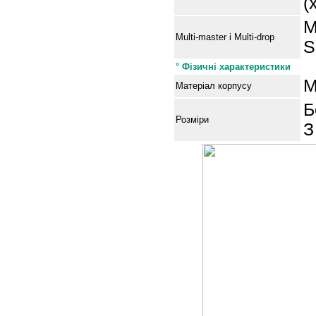
(
M
Multi-master і Multi-drop
S
° Фізичні характеристики
М
Матеріал корпусу
Б
Розміри
З