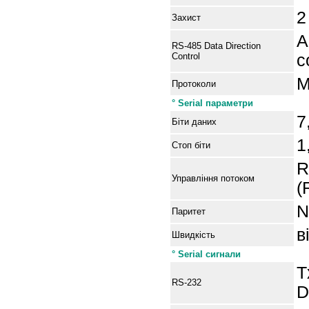
2
Захист
A
RS-485 Data Direction
Control
c
M
Протоколи
° Serial параметри
7
Біти даних
1
Стоп біти
R
Управління потоком
(
N
Паритет
в
Швидкість
° Serial сигнали
T
RS-232
D