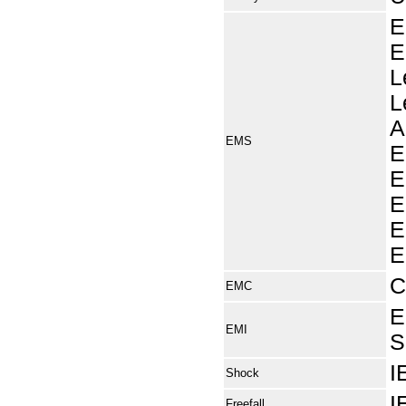
E
E
L
L
A
EMS
E
E
E
E
E
C
EMC
E
EMI
S
I
Shock
I
Freefall