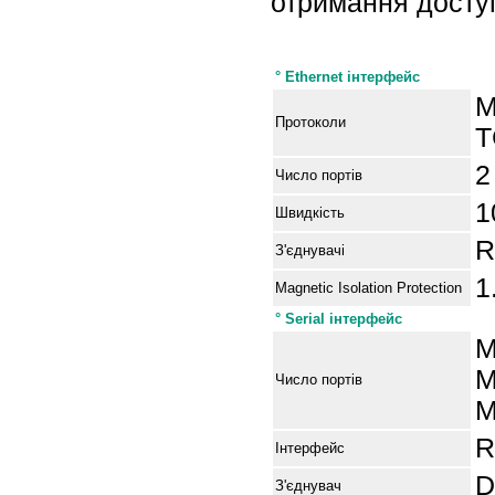
отримання досту
Специфікації
° Ethernet інтерфейс
M
Протоколи
T
2
Число портів
1
Швидкість
R
З'єднувачі
1
Magnetic Isolation Protection
° Serial інтерфейс
M
M
Число портів
M
R
Інтерфейс
D
З'єднувач