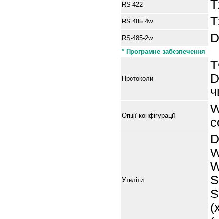
T
RS-422
T
RS-485-4w
D
RS-485-2w
°
Програмне забезпечення
T
D
Протоколи
ч
W
Опції конфігурації
c
D
W
W
S
Утиліти
S
(