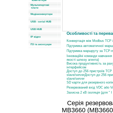
комп'ютери
Мультипортові
плати
Медіаконвертори
USB - serial HUB
USB HUB
Особливості та перева
IP відео
Конвертація між Modbus TCP
ПЗ та аксесуари
Підтримка автоматичної марш
Підтримка маршруту за TCP-п
Інноваційні команди навчанн
якості шлюзу агента)
Висока продуктивність за рах
інтерфейсом
Доступ до 256 пристроїв TCP 
slave/serverДоступ до 256 пр
slave/server
SD карти для резервного копі
Резервований вхід VDC або V
Захисна 2 кВ ізоляція (для " I
Серія резервов
MB3660 (MB3660-