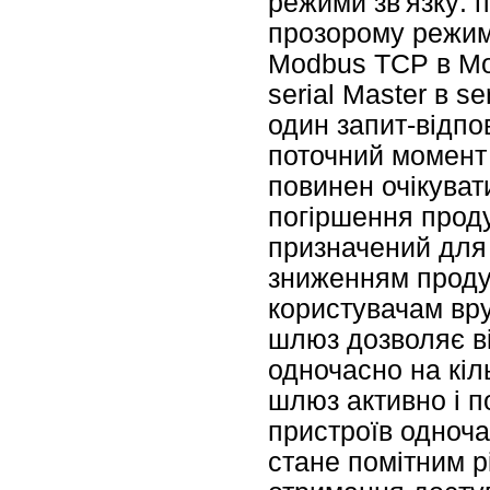
режими зв'язку: 
прозорому режим
Modbus TCP в Mo
serial Master в se
один запит-відпо
поточний момент 
повинен очікуват
погіршення проду
призначений для 
зниженням проду
користувачам вр
шлюз дозволяє в
одночасно на кіл
шлюз активно і п
пристроїв одночас
стане помітним р