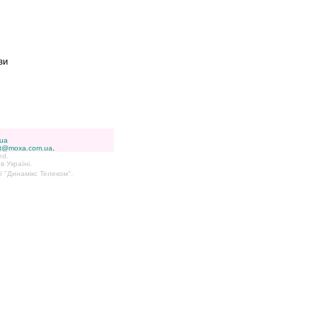
зи
ua
rt@moxa.com.ua
.
ed.
 Україні.
ії "Динамікс Телеком".