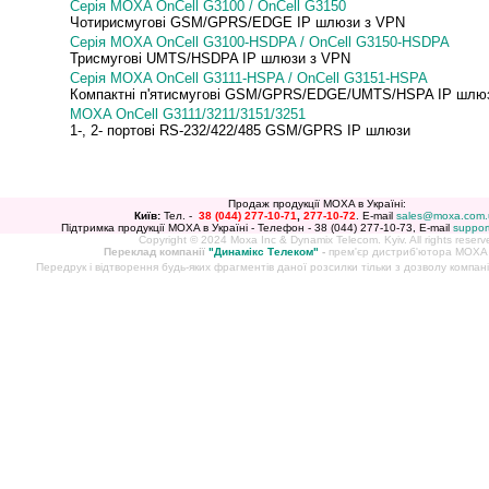
Серія MOXA OnCell G3100 / OnCell G3150
Чотирисмугові GSM/GPRS/EDGE IP шлюзи з VPN
Серія MOXA OnCell G3100-HSDPA / OnCell G3150-HSDPA
Трисмугові UMTS/HSDPA IP шлюзи з VPN
Серія MOXA OnCell G3111-HSPA / OnCell G3151-HSPA
Компактні п'ятисмугові GSM/GPRS/EDGE/UMTS/HSPA IP шлю
MOXA OnCell G3111/3211/3151/3251
1-, 2- портові RS-232/422/485 GSM/GPRS IP шлюзи
Продаж продукції MOXA в Україні:
Київ:
Тел. -
38 (044)
277-10-71
,
277-10-72
. E-mail
sales@moxa.com.
Підтримка продукції MOXA в Україні - Телефон - 38 (044) 277-10-73, E-mail
suppo
Copyright © 2024 Moxa Inc & Dynamix Telecom. Kyiv. All rights reserv
Переклад компанії
"Динамікс Телеком"
-
прем'єр дистриб'ютора MOXA в
Передрук і відтворення будь-яких фрагментів даної розсилки тільки з дозволу компан