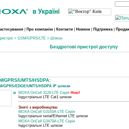
астосування
|
Про компанію
|
Контакти
|
Новини
|
Підтримка
|
Прода
ристрої
>
GSM/GPRS/LTE
>
Шлюзи
Бездротові пристрої доступу
M/GPRS/UMTS/HSDPA:
/GPRS/EDGE/UMTS/HSDPA IP шлюзи
¤
MOXA OnCell 3120-LTE
Серія
Нові!
Індустріальні LTE Cat1 шлюзи
Зняті
з виробництва:
MOXA OnCell G3150A-LTE
Серія
Індустріальні serial/Ethernet LTE шлюзи
MOXA OnCell G3470A-LTE
Серія
Індустріальні LTE шлюзи