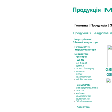
Головна
|
Продукція
|
З
Продукція
>
Бездротові п
Індустріальні
Ethernet комутатори
Firewall/VPN
маршрутизатори
Бездротові
пристрої
:
WLAN
:
-
EN 50155
сумісні
- точки доступу
GS
-
клієнти
-
Serial
GSM
-
комп'ютери
-
WLAN антени
GSM/GPRS:
-
маршрутизатори
-
шлюзи
-
модеми
-
комп'ютери
-
сервери I/O
-
GSM антени
Аксесуари