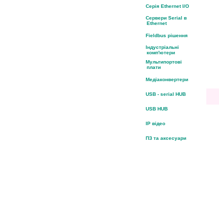
Серія Ethernet I/O
Сервери Serial в
Ethernet
Fieldbus рішення
Індустріальні
комп'ютери
Мультипортові
плати
Медіаконвертери
USB - serial HUB
USB HUB
IP відео
ПЗ та аксесуари