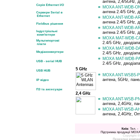
антена, 2,4/5GHz, д
Серія Ethernet I/O
¤
MOXA ANT-WDB-ON
антена 2.4/5 GHz, дв
Сервери Serial в
Ethernet
¤
MOXA ANT-WDB-AR
антена 2.4/5 GHz, д
Fieldbus рішення
¤
MOXA ANT-WDB-AR
Індустріальні
антена 2.4/5 GHz, д
комп'ютери
¤
MOXA MAT-WDB-CA
Мультипортові
2.4/5 GHz,
дводіапа
плати
¤
MOXA MAT-WDB-
D
Медіаконвертери
2.4/5 GHz,
дводіапа
¤
MOXA MAT-WDB-PA-
USB - serial HUB
2.4/5 GHz,
дводіап
5 GHz
USB HUB
¤
MOXA ANT-WSB5-P
антена, 5GHz, панел
IP відео
ПЗ та аксесуари
2,4 GHz
¤
MOXA ANT-WSB-PN
антена, 2,4GHz, пан
¤
MOXA ANT-WSB-AH
антена, 2,4GHz, Omn
Київ:
Тел. -
Підтримка продукції MOXA 
Copyright ©
Переклад компан