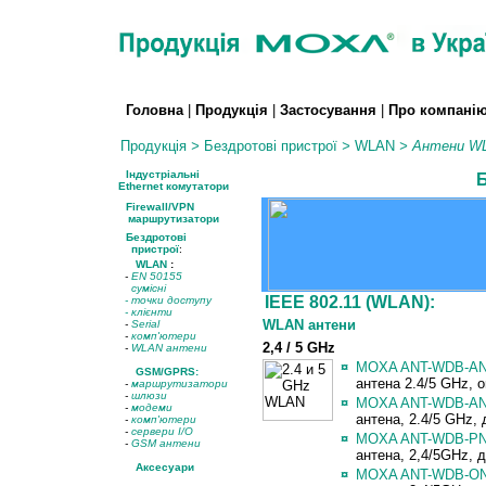
Головна
|
Продукція
|
Застосування
|
Про компані
Продукція
>
Бездротові пристрої
>
WLAN
>
Антени
W
Індустріальні
Б
Ethernet комутатори
Firewall/VPN
маршрутизатори
Бездротові
пристрої
:
WLAN
:
-
EN 50155
сумісні
IEEE 802.11 (WLAN):
- точки доступу
-
клієнти
WLAN антени
-
Serial
-
комп'ютери
2,4 / 5 GHz
-
WLAN антени
¤
MOXA ANT-WDB-AN
GSM/GPRS:
антена 2.4/5 GHz, om
-
маршрутизатори
-
шлюзи
¤
MOXA ANT-WDB-AN
-
модеми
антена, 2.4/5 GHz, д
-
комп'ютери
-
сервери I/O
¤
MOXA ANT-WDB-PN
-
GSM антени
антена, 2,4/5GHz, д
Аксесуари
¤
MOXA ANT-WDB-
O