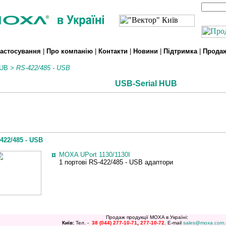
астосування
|
Про компанію
|
Контакти
|
Новини
|
Підтримка
|
Прода
HUB
>
RS-422/485 - USB
USB-Serial HUB
422/485 - USB
¤
MOXA UPort 1130/1130I
1 портові RS-422/485 - USB адаптори
Продаж продукції MOXA в Україні:
Київ:
Тел. -
38 (044)
277-10-71
,
277-10-72
. E-mail
sales@moxa.com.