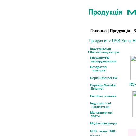
Головна
|
Продукція
|
З
Продукція
>
USB-Serial 
Індустріальні
Ethernet комутатори
Firewall/VPN
маршрутизатори
Бездротові
пристрої
Серія Ethernet I/O
RS-
Сервери Serial в
Ethernet
Fieldbus рішення
Індустріальні
комп'ютери
Мультипортові
плати
Медіаконвертери
USB - serial HUB