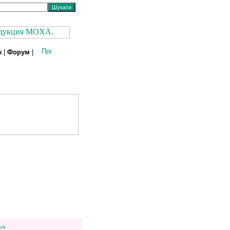
ж
|
Форум
|
ua