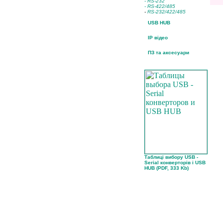
- RS-232
- RS-422/485
-
RS-232/422/485
USB HUB
IP відео
ПЗ та аксесуари
Таблиці вибору USB -
Serial конверторів і USB
HUB (PDF, 333 Kb)