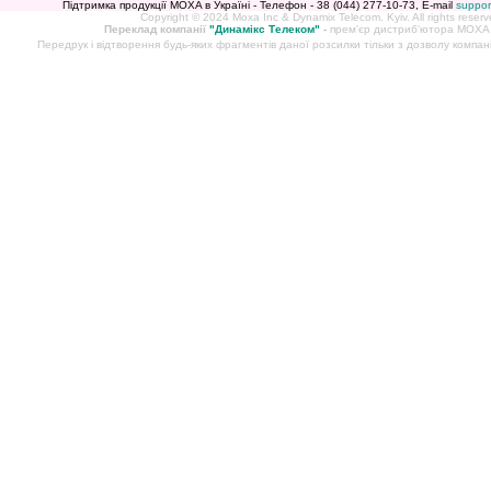
Підтримка продукції MOXA в Україні - Телефон - 38 (044) 277-10-73, E-mail
suppo
Copyright © 2024 Moxa Inc & Dynamix Telecom. Kyiv. All rights reserv
Переклад компанії
"Динамікс Телеком"
-
прем'єр дистриб'ютора MOXA в
Передрук і відтворення будь-яких фрагментів даної розсилки тільки з дозволу компан