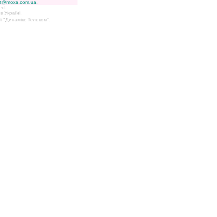
rt@moxa.com.ua
.
ed.
 Україні.
ії "Динамікс Телеком".