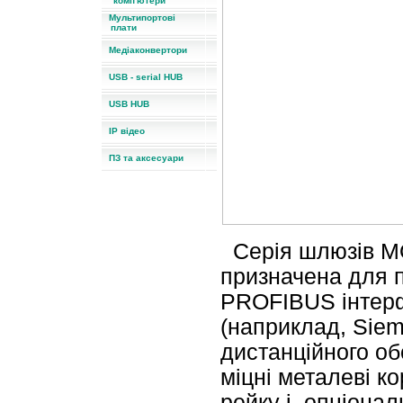
комп'ютери
Мультипортові
плати
Медіаконвертори
USB - serial HUB
USB HUB
IP відео
ПЗ та аксесуари
Серія шлюзів M
призначена для 
PROFIBUS інтер
(наприклад, Siem
дистанційного об
міцні металеві к
рейку і, опціона