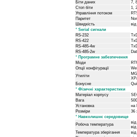
Біти даних
7, 
Стоп біти
1, 
Управління потоком
RT
Паритет
Non
Швидкість
від
° Serial сигнали
RS-232
Tx
RS-422
Tx
RS-485-4w
Tx
RS-485-2w
Dat
° Програмне забезпечення
Моди
RTU
Опції конфігурації
Web
MG
Утиліти
XP/
Бонусне
Qui
° Фізичні характеристики
Матеріал корпусу
SE
Вага
500
Установка
на
Розміри
36 
°
Навколишнє середовище
від
Робоча температура
від
Температура зберігання
ві