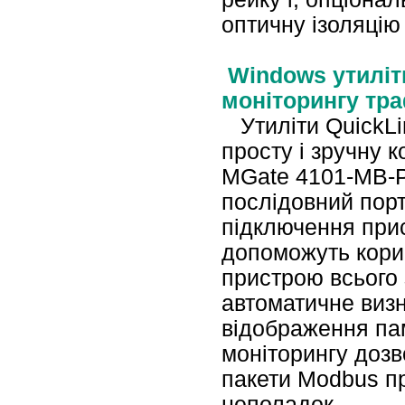
оптичну ізоляцію
Windows утиліти
моніторингу тра
Утиліти QuickLi
просту і зручну 
MGate 4101-MB-P
послідовний по
підключення прис
допоможуть кори
пристрою всього 
автоматичне виз
відображення пам
моніторингу дозв
пакети Modbus пр
неполадок.