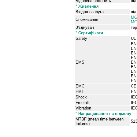
Відносна вологість
від
° Живлення
Вхідна напруга
від
MG
Споживання
MG
З'єднувач
тер
° Сертифікати
Safety
UL 
EN
EN 
EN 
EN 
EMS
EN 
EN 
EN
EN 
EN 
EMC
CE
EMI
EN 
Shock
IEC
Freefall
IEC
Vibration
IEC
° Напрацювання на відмову
MTBF (mean time between
513
failures)