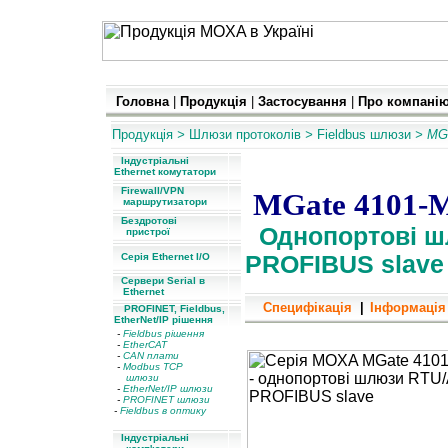
Головна
|
Продукція
|
Застосування
|
Про компані
Продукція
>
Шлюзи протоколів
>
Fieldbus
шлюзи
> MG
Індустріальні
Ethernet комутатори
Firewall/VPN
MGate 4101-
маршрутизатори
Бездротові
Однопортові ш
пристрої
Серія Ethernet I/O
PROFIBUS slave
Сервери Serial в
Ethernet
Специфікація
|
Інформація
PROFINET, Fieldbus,
EtherNet/IP рішення
-
Fieldbus рішення
Однопортові шлюзи Modbus
-
EtherCAT
-
CAN плати
-
Modbus TCP
шлюзи
-
EtherNet/IP шлюзи
-
PROFINET шлюзи
-
Fieldbus в оптику
Індустріальні