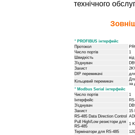
технічного обслу
Зовніш
Специфікації
° PROFIBUS інтерфейс
Протокол
PR
Число портів
1
Швидкість
від
З'єднувач
DB
Захист
2K
DIP перемикачі
дл
Дл
Кільцевий перемикач
за
° Modbus Serial інтерфейс
Число портів
1
Інтерфейс
RS-
З'єднувач
DB
Захист
15
RS-485 Data Direction Control
ADD
Pull High/Low резистори для
1 
RS-485
Термінатори для RS-485
12