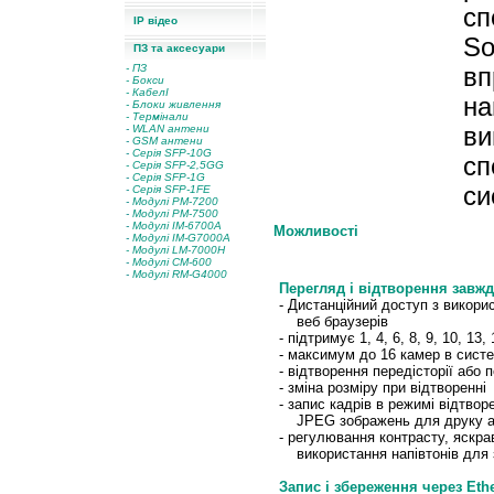
сп
IP відео
So
ПЗ та аксесуари
- ПЗ
вп
- Бокси
- КабелІ
на
- Блоки живлення
- Термінали
-
WLAN антени
ви
-
GSM антени
-
Серія SFP-10G
сп
- Серія SFP-2,5GG
-
Серія SFP-1G
си
-
Серія SFP-1FE
-
Модулі PM-7200
-
Модулі PM-7500
-
Модулі IM-6700A
Можливості
-
Модулі IM-G7000A
- Модулі
L
M-7000
H
-
Модулі CM-600
-
Модулі RM-G4000
Перегляд і відтворення завжд
- Дистанційний доступ з викор
веб браузерів
- підтримує 1, 4, 6, 8, 9, 10, 13,
- максимум до 16 камер в систе
- відтворення передісторії або п
- зміна розміру при відтворенні
- запис кадрів в режимі відтво
JPEG зображень для друку аб
- регулювання контрасту, яскрав
використання напівтонів для з
Запис і збереження через Ether