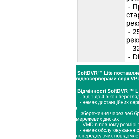
- П
ста
рек
- 2
рек
- 3
- D
SoftDVR™ Lite поставля
відеосерверами серії VPor
Відмінності SoftDVR ™ Li
- від 1 до 4 вікон перегл
- немає дистанційних серв
і
збереження через веб бра
мережевих дисках
- VMD в повному розмірі
- немає обслуговування с
попереджуючих повідомлень