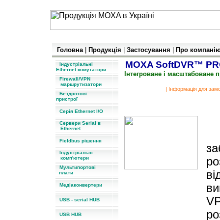
Головна
|
Продукція
|
Застосування
|
Про компані
MOXA SoftDVR™ P
Індустріальні
Ethernet комутатори
Інтегроване і масштабоване 
Firewall/VPN
маршрутизатори
|
Інформація для зам
Бездротові
пристрої
Програмне забезпечення ві
Серія Ethernet I/O
Сервери Serial в
Ethernet
M
Fieldbus рішення
за
Індустріальні
комп'ютери
ро
Мультипортові
ві
плати
ви
Медіаконвертери
VP
USB - serial HUB
ро
USB HUB