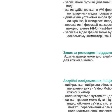
- запис може бути ініційований 
події
- запис здійснюється в AVI фор
популярними медіа програва
- динамічна установка числа фр
синхронізації швидкості перед
- перезапис інформації на жорс
використанням FIFO (First-In-Fi
- записані відео файли може бу
локальному комп'ютері, так і
Запис за розкладом і віддале
Адміністратор може дистанційн
для кожної з камер.
Аварійні повідомлення, ініціа
- вибирається вибіркова область
виявлення руху - Video Motion
кожної з камер
- налаштовується чутливість 
- сигнал тривоги може бути іні
відео, обривом зв'язку, сист
пам'яті, переповненням пам'яті
надсилається email попередж