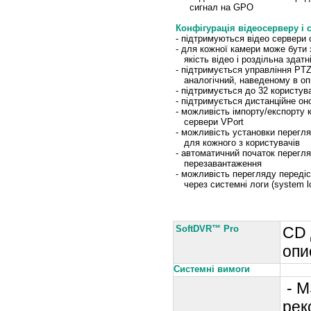
сигнал на GPO
Конфігурація відеосерверу і 
- підтримуються відео сервери 
- для кожної камери може бути 
якість відео і роздільна здатн
- підтримується управління PT
аналогічний, наведеному в опис
- підтримується до 32 користува
- підтримується дистанційне о
- можливість імпорту/експорту к
сервери VPort
- можливість установки перегля
для кожного з користувачів
- автоматичний початок перегля
перезавантаження
- можливість перегляду передіс
через системні логи (system l
Інформація для замовленн
SoftDVR™ Pro
CD 
опи
Системні вимоги
- M
рек