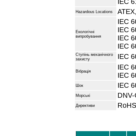
IEC 6
ATEX,
Hazardous Locations
IEC 
IEC 
Екологічні
випробування
IEC 6
IEC 6
Ступінь механічного
IEC 6
захисту
IEC 6
Вібрація
IEC 
IEC 6
Шок
DNV-
Морські
RoHS
Директиви
Інформація для замовленн