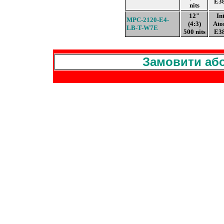
E3
nits
12"
In
MPC-2120-E4-
(4:3)
At
LB-T-W7E
500 nits
E3
Замовити або