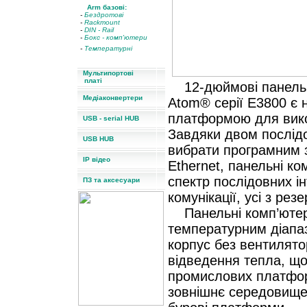
Arm
базові
:
-
Бездротові
-
Rackmount
-
DIN - Rail
-
Бокс - комп'ютери
-
Температурні
Мультипортові
платі
12-дюймові панель
Медіаконвертери
Atom® серії E3800 є 
платформою для вик
USB - serial HUB
Завдяки двом послід
USB HUB
вибрати програмним з
IP відео
Ethernet, панельні 
спектр послідовних ін
ПЗ та аксесуари
комунікації, усі з ре
Панельні комп’ютери
температурним діапаз
корпус без вентилято
відведення тепла, що
промислових платфор
зовнішнє середовище,