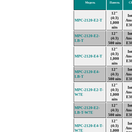
Модель
Панель
C
12"
In
(4:3)
MPC-2120-E2-T
At
1,000
E3
nits
12"
In
MPC-2120-E2-
(4:3)
At
LB-T
500 nits
E3
12"
In
(4:3)
MPC-2120-E4-T
At
1,000
E3
nits
12"
In
MPC-2120-E4-
(4:3)
At
LB-T
500 nits
E3
12"
In
MPC-2120-E2-T-
(4:3)
At
W7E
1,000
E3
nits
12"
In
MPC-2120-E2-
(4:3)
At
LB-T-W7E
500 nits
E3
12"
In
MPC-2120-E4-T-
(4:3)
At
W7E
1,000