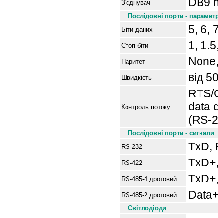
DB9 
З'єднувач
Послідовні порти - парамет
5, 6, 
Біти даних
1, 1.5
Стоп біти
None,
Паритет
від 5
Швидкість
RTS/
data 
Контроль потоку
(RS-2
Послідовні порти - сигнали
TxD,
RS-232
TxD+,
RS-422
TxD+,
RS-485-4
дротовий
Data+
RS-485-2
дротовий
Світлодіоди