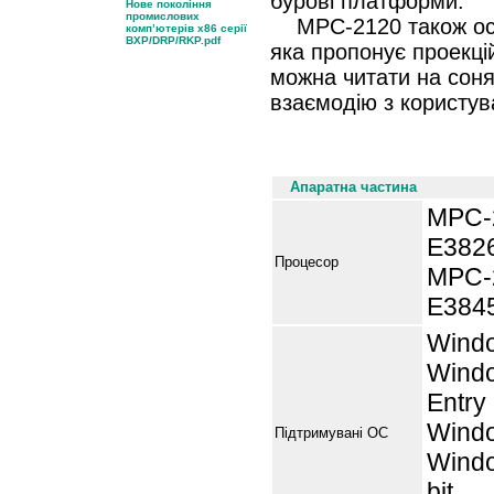
бурові платформи.
Нове покоління
промислових
MPC-2120 також осна
комп’ютерів x86 серії
BXP/DRP/RKP.pdf
яка пропонує проекці
можна читати на соня
взаємодію з користу
Специфікації
Апаратна частина
MPC-2
E3826
Процесор
MPC-2
E3845
Windo
Windo
Entry 
Windo
Підтримувані ОС
Windo
bit