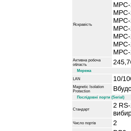
MPC-2
MPC-
MPC-
Яскравість
MPC-2
MPC-2
MPC-2
MPC-2
Активна робоча
245,7
область
Мережа
10/10
LAN
Magnetic Isolation
Вбудо
Protection
Послідовні порти (Serial)
2 RS-
Стандарт
вибир
2
Число портів