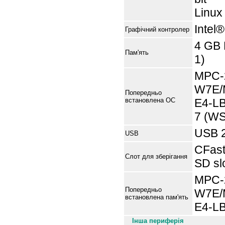
Linux
Intel
Графічний контролер
4 GB
Пам'ять
1)
MPC-
W7E/
Попередньо
встановлена ОС
E4-L
7 (WS
USB 2
USB
CFast 
Слот для зберігання
SD sl
MPC-
П
опередньо
W7E/
встановлен
а п
ам'ять
E4-LB
Інша периферія