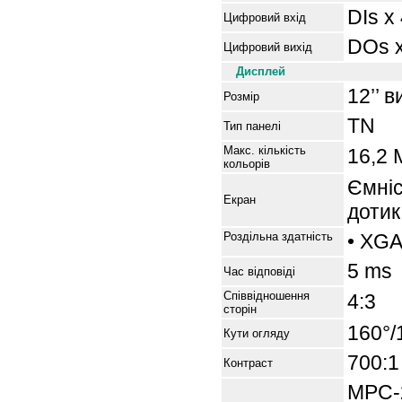
DIs x
Цифровий вхід
DOs x
Цифровий вихід
Дисплей
1
2
’’ 
Розмір
TN
Тип панелі
Макс.
к
ількість
16,2 
кольорів
Ємні
Екран
дотик
Роздільна здатність
• XGA
5
ms
Час відповіді
Співвідношення
4
:
3
сторін
160°/
Кути огляду
700:1
Контраст
MPC-2