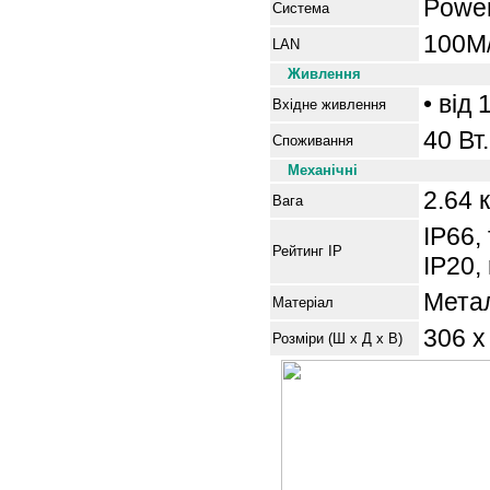
Power
Система
100M/
LAN
Живлення
• від
Вхідне живлення
40 Вт.
Споживання
Механічні
2
.
64
к
Вага
IP66, 
Рейтинг IP
IP20,
Мета
Матеріал
3
0
6 
Розміри (Ш x Д x В)