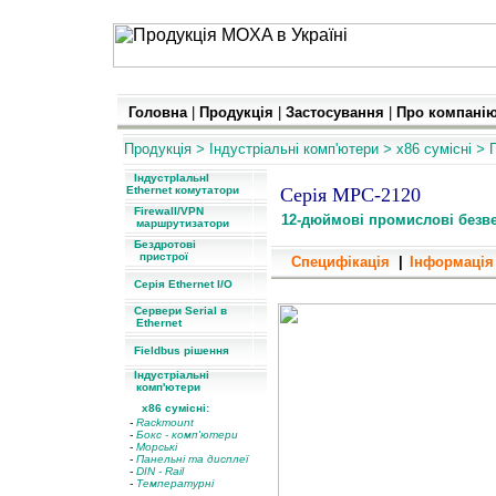
Головна
|
Продукція
|
Застосування
|
Про компані
Продукція
>
Індустріальні
комп
'
ю
тери
>
x86 cумісні
>
ІндустрІальнІ
Ethernet комутатори
Серія MPC-2120
Firewall/VPN
12-дюймові промислові безве
маршрутизатори
Бездротові
пристрої
Специфікація
|
Інформація
Серія Ethernet I/O
Панельний комп'ютер
Сервери Serial в
Ethernet
Fieldbus рішення
Індустріальні
комп'ютери
x86 сумісні:
-
Rackmount
-
Бокс - комп'ютери
-
Морські
-
Панельні та дисплеї
-
DIN - Rail
-
Температурні