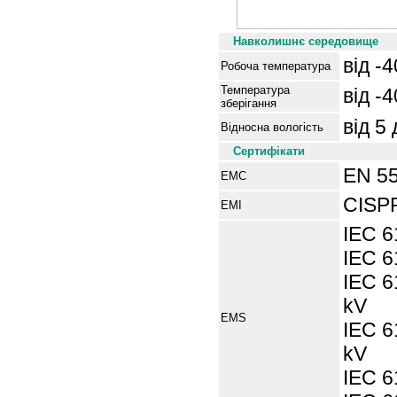
Навколишнє середовище
від -
Робоча температура
Температура
від -
зберігання
від 5
Відносна вологість
Сертифікати
EN 5
EMC
CISPR
EM
I
IEC 6
IEC 6
IEC 6
kV
EMS
IEC 6
kV
IEC 6