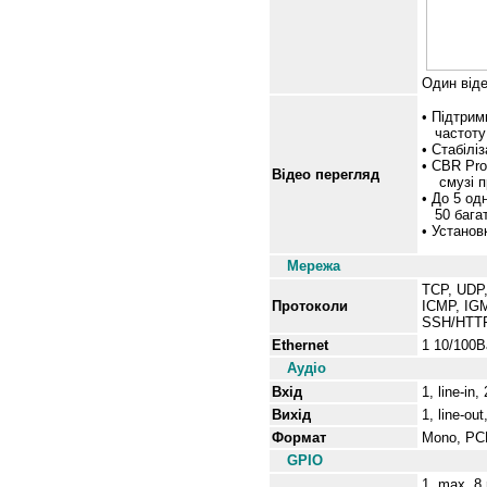
Один віде
• Підтри
частоту 
• Стабілі
• CBR Pro
Відео перегляд
смузі п
• До 5 од
50 багато
• Установ
Мережа
TCP, UDP,
Протоколи
ICMP, IG
SSH/HTT
Ethernet
1 10/100B
Аудіо
Вхід
1, line-in
Вихід
1, line-ou
Формат
Mono, PC
GPIO
1, max. 8