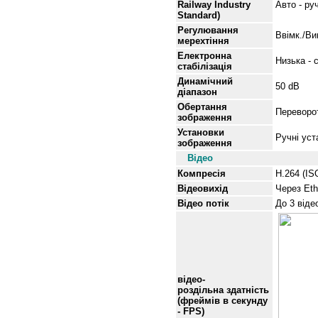
Railway Industry
Авто - ру
Standard)
Регулювання
Ввімк./Ви
мерехтіння
Електронна
Низька - 
стабілізація
Динамічний
50 dB
діапазон
Обертання
Переворот
зображення
Установки
Ручні уст
зображення
Відео
Компресія
H.264 (IS
Відеовихід
Через Eth
Відео потік
До 3 віде
відео-
роздільна здатність
(фреймів в секунду
- FPS)