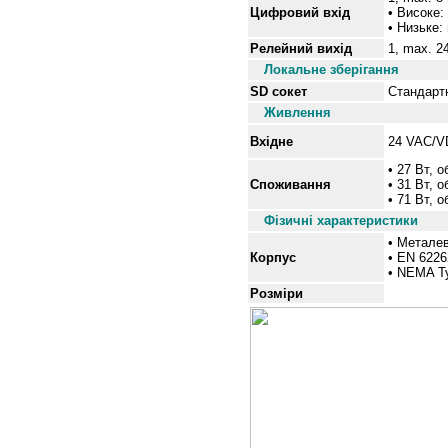
Цифровий вхід
• Високе:
• Низьке:
Релейний вихід
1, max. 
Локальне зберігання
SD сокет
Стандарт
Живлення
Вхідне
24 VAC/VD
• 27 Вт, о
Споживання
• 31 Вт, 
• 71 Вт, о
Фізичні характеристики
• Металев
Корпус
• EN 622
• NEMA T
Розміри