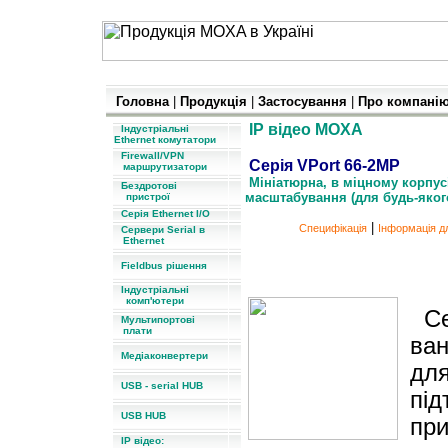
Головна
|
Продукція
|
Застосування
|
Про компані
IP відео MOXA
Індустріальні
Ethernet комутатори
Firewall/VPN
Серія VPo
маршрутизатори
Мініатюрна, в міцному корпус
Бездротові
масштабування (для будь-яког
пристрої
Серія Ethernet I/O
|
Специфікаці
я
Інформація д
Сервери Serial в
Ethernet
Купольна, в міцному корпус
Fieldbus рішення
Індустріальні
комп'ютери
Се
Мультипортові
плати
ван
Медіаконвертери
для
USB - serial HUB
під
USB HUB
при
IP відео: