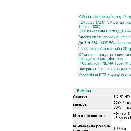
Особливості
Робоча температура від -40 д
Камера з 1/2.8" CMOS матрице
1920 x 1080)
360° панорамний огляд (PAN) і
Висока якість зображення з 
До 3 H.264 і MJPEG відеопото
22/33 кратний оптичний і 20 
Об'єктив з фокусною відстанн
інфрачервоним фільтром
IP66 захист і NEMA Type 4X
Підтримка NTCIP 1 205 для п
Управління PTZ вручну або з
Специфікації
Камера
Сенсор
1/2.8” H
22X: f= в
Оптика
30X: f= в
• Колір: 0
Min освітленість
• Чорно-б
Мінімальна робоча
100 мм
відстань