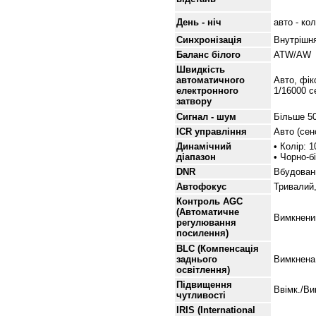
День - ніч
авто - кол
Синхронізація
Внутрішн
Баланс білого
ATW/AW
Швидкість
автоматичного
Авто, фікс
електронного
1/16000 с
затвору
Сигнал - шум
Більше 5
ICR управління
Авто (сен
Динамічний
• Колір: 
діапазон
• Чорно-б
DNR
Вбудован
Автофокус
Тривалий
Контроль AGC
(Автоматичне
Вимкнений,
регулювання
посилення)
BLC (Компенсація
заднього
Вимкнена
освітлення)
Підвищення
Ввімк./Ви
чутливості
IRIS (International