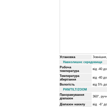
Установка
Зовнішня,
Навколишнє середовище
Робоча
від
-40 до
температура
Температура
від
-40 до
зберігання
Вологість
від
5% до
PAN/TILT/ZOOM
Панорамування
360°, руч
діапазон
Діапазон нахилу
від -6° д