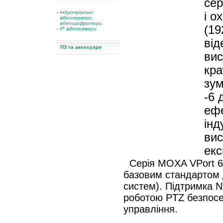
сер
-
Індустріальні
і о
відеосервери,
відеошифратори
(19
-
IP відеокамери
від
ПЗ та аксесуари
вис
кра
зум
-6 
ефе
інд
вис
екс
Серія MOXA VPort 66
базовим стандартом 
систем). Підтримка 
роботою PTZ безпосе
управління.