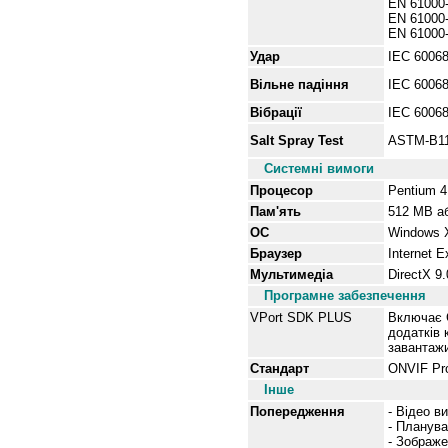
EN 61000-
EN 61000-
EN 61000-
Удар
IEC 60068
Вільне
падіння
IEC 60068
Вібрації
IEC 60068
Salt Spray Test
ASTM-B1
Системні вимоги
Процесор
Pentium 4
Пам'ять
512 MB
а
ОС
Windows 
Браузер
Internet E
Мультимедіа
DirectX 9
Програмне забезпечення
VPort SDK PLUS
Включає C
додатків 
завантажи
Стандарт
ONVIF Pro
Інше
Попередження
- Відео в
- Планува
- Зображе