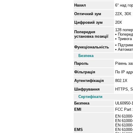
Нахил
6° над го
Оптичний зум
22X, 30X
Цифровий зум
20X
128 попер
Попередня
• Поперед
установка позиції
• Тривога
• Підтрим
Функціональність
• Автома
Безпека
Пароль
Рівень за
Фільтрація
По IP ад
Аутентифікація
802.1X
Шифрування
HTTPS, 
Сертифікати
Безпека
UL60950-
EMI
FCC Part 
EN 61000-
EN 61000-
EN 61000-
EMS
EN 61000-4