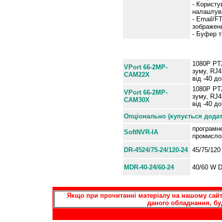
- Користу
налаштув
- Email/
зображень
- Буфер т
Інформація для замовлен
1080P PTZ
VPort 66-2MP-
зуму, RJ4
CAM22X
від -40 д
1080P PTZ
VPort 66-2MP-
зуму, RJ4
CAM30X
від -40 д
Опціонально (купується дода
програмне
SoftNVR-IA
промислов
DR-4524/75-24/120-24
45/75/120
MDR-40-24/60-24
40/60 W D
Якщо при прочитанні матеріалу на нашому сайті
даного обладнання, бу