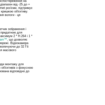
еоспостереження на
іапазон від -25 до +
rnet роз'єми, підтримує
 кришкою об'єктиву.
я вологи - ця
атчик зображення і
ї придатною для
ксимум 2 * H.264 і 1 *
eam™
, що дозволяє
мережі. Відеокамера
езпечуючи до 32 Гб
ля масового
види монтажу для
в об'єктивів з фокусною
рована відповідно до