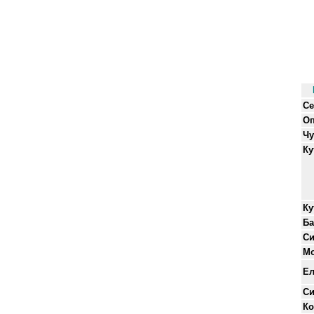
Се
Оп
Чу
Ку
К
Ба
Си
Мо
Ел
Си
Ко