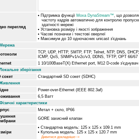
• Підтримка функції
Moxa DynaStream™
, що дозволя
частоту кадрів автоматично для контролю пропуск
здатності мережі
део перегляд
• Установка розміру і якості зображення
• Часові позначки і текстові оверлеї
• Максимум до 10 одночасних unicast з'єднань
Мережа
TCP, UDP, HTTP, SMTP, FTP, Telnet, NTP, DNS, DHCP
отоколи
ICMP, QoS, SNMPv1/v2c/v3, DDNS, TFTP, OPT 66/67
hernet
1 10/100BaseT(X) Ethernet port, M12 D-code з'єднувач
Локальне зберігання
 сокет
Стандартний SD сокет (SDHC)
Живлення
ідне
Power-over-Ethernet (IEEE 802.3af)
поживання
6,5 Ватт
Фізичні характеристики
рпус
Метал + скло, IP66
сушення
GORE захисний клапан
ембрани
• Стандартна модель: 125 x 125 x 109.1 mm
зміри
• Купольна модель: 125 x 125 x 120.7 mm
Дивитися докладніше-->