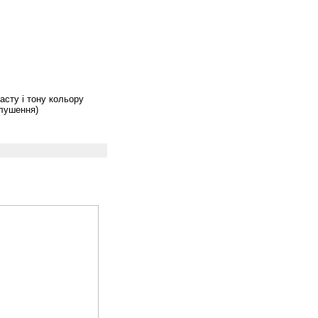
асту і тону кольору
глушення)