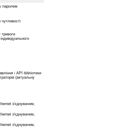
ту паролем
 чутливості
у тривоги
 індивідуального
ління і API бібліотеки
граторів (актуальну
hernet з'єднувачем,
hernet з'єднувачем,
hernet з'єднувачем,