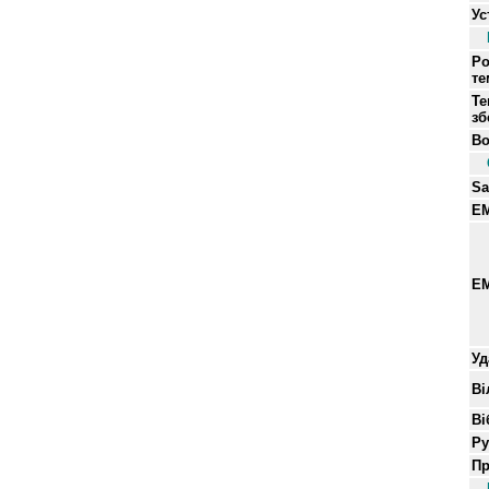
Ус
Ро
те
Те
зб
Во
Sa
EM
E
Уд
Ві
Ві
Р
Пр