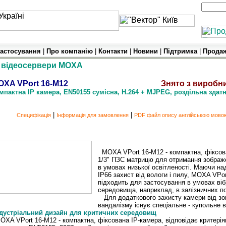
астосування
|
Про компанію
|
Контакти
|
Новини
|
Підтримка
|
Прода
 відеосервери MOXA
OXA VPort 16-M12
Знято з виробн
мпактна IP камера, EN50155 сумісна, H.264 + MJPEG, роздільна здатні
|
|
Специфікація
Інформація для замовлення
PDF
файл опису англійською мово
компактна IP камера, EN50155 сумісна, H.264 + MJPEG, роздільна здат
MOXA VPort 16-M12 - компактна, фіксов
1/3" ПЗС матрицю для отримання зображе
в умовах низької освітленості. Маючи над
IP66 захист від вологи і пилу, MOXA VPo
підходить для застосування в умовах вібр
середовища, наприклад, в залізничних п
Для додаткового захисту камери від зов
вандалізму існує спеціальне - купольне 
ндустріальний дизайн для критичних середовищ
OXA VPort 16-M12 - компактна, фіксована IP-камера, відповідає критері