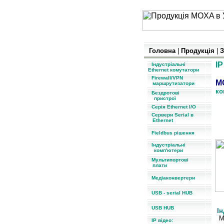
Головна
|
Продукція
|
З
IP
Індустріальні
Ethernet комутатори
Firewall/VPN
M
маршрутизатори
ко
Бездротові
пристрої
Серія Ethernet I/O
Сервери Serial в
Ethernet
Fieldbus рішення
Індустріальні
комп'ютери
Мультипортові
плати
Медіаконвертери
USB - serial HUB
USB HUB
І
M
IP відео: