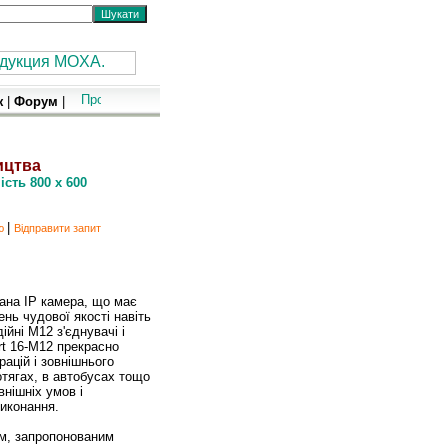
ж
|
Форум
|
ицтва
сть 800 x 600
|
ю
Відправити запит
ність 800 x 600
ана IP камера, що має
нь чудової якості навіть
ійні M12 з'єднувачі і
rt 16-M12 прекрасно
ацій і зовнішнього
отягах, в автобусах тощо
нішніх умов і
виконання.
ям, запропонованим