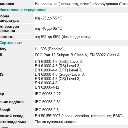
тановка
На поверхню (наприклад, стеля) або вбудована ("вто
Навколишнє середовище
боча
від
-25 до 55 °С
мпература
мпература
від
-40 до 85 °C
ерігання
логість
від
5% до 95% (без конденсату)
Сертифікати
fety
UL 508 (Pending)
I
FCC Part 15 Subpart B Class A, EN 55022 Class A
EN 61000-4-2 (ESD) Level 3,
EN 61000-4-3 (RS) Level 3,
EN 61000-4-4 (EFT) Level 3,
MS
EN 61000-4-5 (Surge) Level 3,
EN 61000-4-6 (CS) Level 3,
EN 61000-4-8,
EN 61000-4-11
ар
IEC 60068-2-27
льне
падіння
IEC 60068-2-32
брації
IEC 60068-2-6
ухомий
склад
EN 50155:2007 (shock, vibration, temperature, EMC)
отивандальна
Тільки купольна модель
Інше