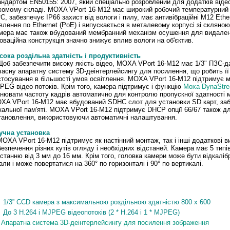
андартом EN50155: 2007, який спеціально розроблений для додатків від
хомому складі. MOXA VPort 16-M12 має широкий робочий температурний д
°C, забезпечує IP66 захист від вологи і пилу, має антивібраційні M12 Ethe
влення по Ethernet (PoE) і випускається в металевому корпусі зі скляною
мера має також вбудований мембранний механізм осушення для видаленн
новаційна конструкція значно знижує вплив вологи на об'єктив.
сока роздільна здатність і продуктивність
Щоб забезпечити високу якість відео, MOXA VPort 16-M12 має 1/3" ПЗС-д
часну апаратну систему 3D-деінтерлейсингу для посилення, що робить ї
стосування в більшості умов освітлення. MOXA VPort 16-M12 підтримує ма
PEG відео потоків. Крім того, камера підтримує і функцію
Moxa DynaStr
інювати частоту кадрів автоматично для контролю пропускної здатності 
XA VPort 16-M12 має вбудований SDHC слот для установки SD карт, заб
кальної пам'яті. MOXA VPort 16-M12 підтримує DHCP опції 66/67 також д
тановлення, використовуючи автоматичні налаштування.
учна
установка
XA VPort 16-M12 підтримує як настінний монтаж, так і інші додаткові 
безпечення різних кутів огляду і необхідних відстаней. Камера має 5 типі
дстанню від 3 мм до 16 мм. Крім того, головка камери може бути відкаліб
али і може повертатися на 360° по горизонталі і 90° по вертикалі.
Особливості
1/3” CCD камера з максимальною роздільною здатністю 800 x 600
До 3 H.264 і MJPEG відеопотоків (2 * H.264 і 1 * MJPEG)
Апаратна система 3D-деінтерлейсингу для посилення зображення