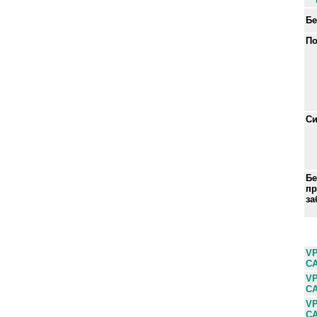
Бе
По
Си
Бе
пр
за
VP
C
VP
C
VP
C