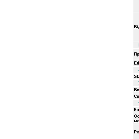
Ві
Пр
Et
SD
Вх
С
Ко
О
м
Ро