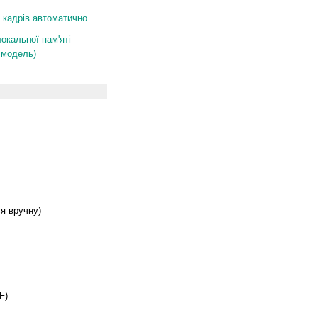
 кадрів автоматично
окальної пам'яті
 модель)
ся вручну)
F)