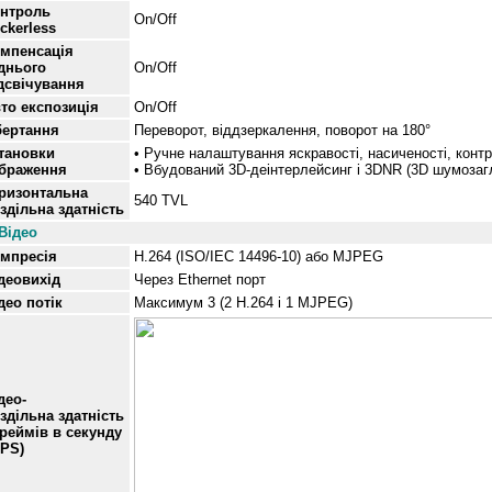
нтроль
On/Off
ickerless
мпенсація
днього
On/Off
дсвічування
то експозиція
On/Off
ертання
Переворот, віддзеркалення, поворот на 180°
тановки
• Ручне налаштування яскравості, насиченості, контр
браження
•
Вбудований 3D-деінтерлейсинг і 3DNR (3D шумоза
ризонтальна
540 TVL
здільна здатність
Відео
мпресія
H.264 (ISO/IEC 14496-10) або MJPEG
деовихід
Через Ethernet порт
део потік
Максимум 3 (2 H.264 і 1 MJPEG)
део-
здільна здатність
реймів в секунду
FPS)