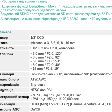
IP66 захист від вологи та пилу
Підтримка функції DynaStream Moxa ™, яка дозволяє змінювати частоту
для контролю пропускної здатності мережі
Вбудований SDHC слот для установки SD карт, забезпечуючи до 32 Гб л
Антивандальне виконання відповідно до IEC 62262, клас IK10 (купольна
Специфікації
Камера
нсор
1/3” CCD
тика
фіксована 3, 3.6, 6, 8 і 16 mm
тливість
0.02 Lux при F2.0, кольорова
т огляду
• 3.0 mm / F2.0: 120°
• 3.6 mm / F2.0: 92°
• 6.0 mm / F1.8: 53°
• 8.0 mm / F2.0: 40°
• 16 mm / F2.5: 19°
ут
камери
Горизонтально - 360°, вертикально 90° (контролюєть
ланс білого
ATW/AWC
нхронізація
Внутрішня
дуляція
NTSC або PAL
• NTSC: від 1/60 до 1/120,000 sec.
ектронний затвор
• PAL: від 1/50 до 1/120,000 sec.
гнал-шум
50 dB (MIN) / 58 dB (TYP) (Gamma, Aperture, AGC, OF
нтроль AGC
On/Off