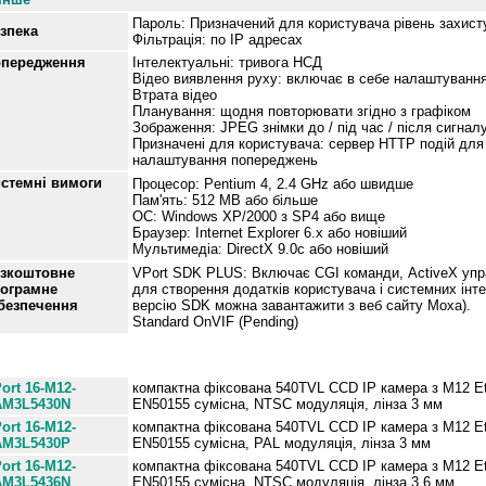
Пароль: Призначений для користувача рівень захис
зпека
Фільтрація: по IP адресах
передження
Інтелектуальні: тривога НСД
Відео виявлення руху: включає в себе налаштування
Втрата відео
Планування: щодня повторювати згідно з графіком
Зображення: JPEG знімки до / під час / після сигнал
Призначені для користувача: сервер HTTP подій для
налаштування попереджень
стемні вимоги
Процесор: Pentium 4, 2.4 GHz або швидше
Пам'ять: 512 MB або більше
ОС: Windows XP/2000 з SP4 або вище
Браузер: Internet Explorer 6.x або новіший
Мультимедіа: DirectX 9.0c або новіший
зкоштовне
VPort SDK PLUS: Включає CGI команди, ActiveX управ
ограмне
для створення додатків користувача і системних інте
безпечення
версію SDK можна завантажити з веб сайту Moxa).
Standard OnVIF (Pending)
Інформація для замовлення
ort 16-M12-
компактна фіксована 540TVL CCD IP камера з M12 Et
AM3L5430N
EN50155 сумісна, NTSC модуляція, лінза
3 мм
ort 16-M12-
компактна фіксована 540TVL CCD IP камера з M12 Et
AM3L5430P
EN50155 сумісна, PAL модуляція, лінза
3 мм
ort 16-M12-
компактна фіксована 540TVL CCD IP камера з M12 Et
AM3L5436N
EN50155 сумісна, NTSC модуляція, лінза 3,6 мм