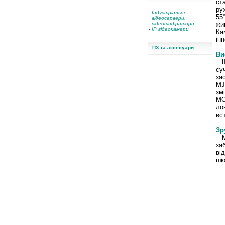
ст
ру
-
Індустріальні
55
відеосервери,
відеошифратори
жи
-
IP відеокамери
Ка
ін
ПЗ та аксесуари
Ви
су
за
MJ
зм
MO
ло
вс
Зр
MO
за
ві
шк