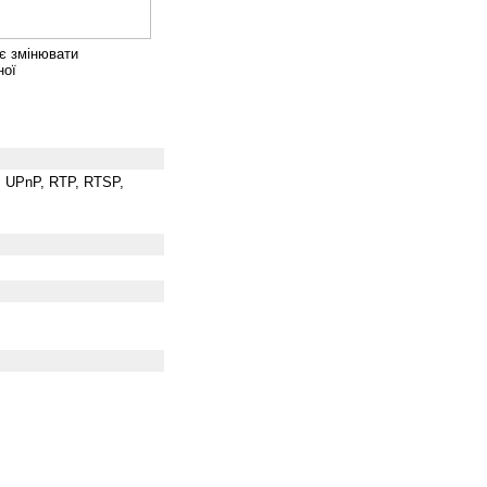
є змінювати
ної
, UPnP, RTP, RTSP,