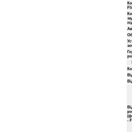
Ко
Fl
Ко
за
пі
Ав
Об
Ус
зо
Го
ро
Ко
Ві
Ві
Ві
ро
(ф
- 