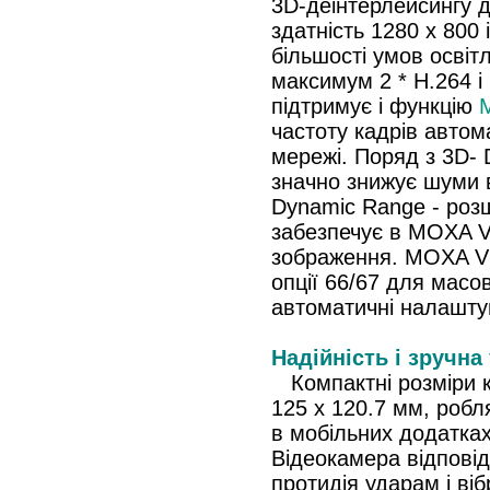
3D-деінтерлейсингу д
здатність 1280 x 800
більшості умов осві
максимум 2 * H.264 і
підтримує і функцію
частоту кадрів автом
мережі. Поряд з 3D-
значно знижує шуми 
Dynamic Range - роз
забезпечує в MOXA V
зображення. MOXA V
опції 66/67 для мас
автоматичні налашту
Надійність і зручна
Компактні розміри 
125 x 120.7 мм, робл
в мобільних додатка
Відеокамера відпові
протидія ударам і ві