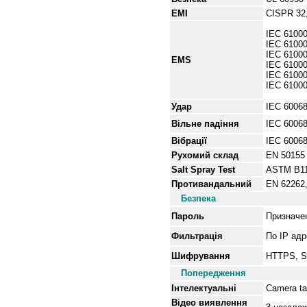
EMI
CISPR 32,
IEC 61000
IEC 61000
IEC 61000
EMS
IEC 61000
IEC 61000
IEC 6100
Удар
IEC 60068
Вільне
падіння
IEC 60068
Вібрації
IEC 60068
Рухомий склад
EN 50155
Salt Spray Test
ASTM B1
Противандальний
EN 62262,
Безпека
Пароль
Призначен
Фильтрація
По IP ад
Шифрування
HTTPS, 
Попередження
Інтелектуальні
Camera t
Відео виявлення