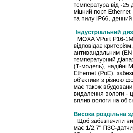
температура від -25 д
міцний порт Ethernet
та пилу IP66, денний
Індустріальний ди
MOXA VPort P16-1MP-
відповідає критерія
антивандальним (EN 
температурний діапаз
(Т-модель), надійні 
Ethernet (PoE), забез
об'єктиви з різною ф
має також вбудован
видалення вологи - ц
вплив вологи на об'є
Висока роздільна зд
Щоб забезпечити вис
має 1/2,7" ПЗС-датчи