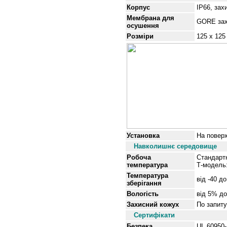
Корпус
IP66, зах
Мембрана для
GORE зах
осушення
Розміри
125 x 125
Установка
На повер
Навколишнє середовище
Робоча
Стандартн
температура
Т-модель:
Температура
від
-40 до
зберігання
Вологість
від
5% до
Захисний кожух
По запиту
Сертифікати
Безпека
UL 60950-