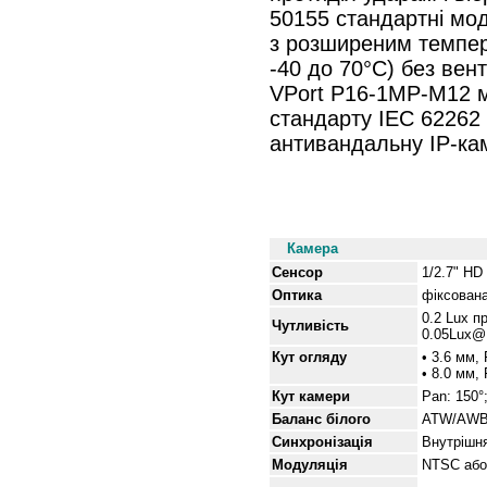
50155 стандартні мод
з розширеним темпер
-40 до 70°C) без вен
VPort P16-1MP-M12 м
стандарту IEC 62262
антивандальну IP-ка
Специфікації
Камера
Сенсор
1/2.7" H
Оптика
фіксована
0.2 Lux п
Чутливість
0.05Lux@F
Кут огляду
• 3.6 мм,
• 8.0 мм,
Кут
камери
Pan: 150°
Баланс білого
ATW/AWB (
Синхронізація
Внутрішн
Модуляція
NTSC або