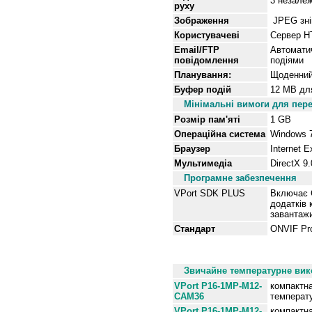
3 незалеж
руху
Зображення
JPEG знім
Користувачеві
Сервер H
Email/FTP
Автомати
повідомлення
подіями
Планування:
Щоденний 
Буфер подій
12 MB дл
Мінімальні вимоги для пер
Розмір пам'яті
1
G
B
Операційна система
Windows 
Браузер
Internet E
Мультимедіа
DirectX 9
Програмне забезпечення
VPort SDK PLUS
Включає C
додатків 
завантажи
Стандарт
ONVIF Pro
Інформація для замовлен
Звичайне температурне вико
VPort P16-1MP-M12-
компактн
CAM36
температу
VPort P16-1MP-M12-
компактн