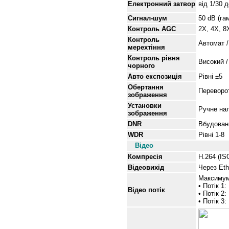
Електронний затвор
від
1/30 
Сигнал-шум
50 dB (г
Контроль AGC
2X, 4X, 8
Контроль
Автомат /
мерехтіння
Контроль рівня
Високий /
чорного
Авто експозиція
Рівні
±5
Обертання
Переворот
зображення
Установки
Ручне нал
зображення
DNR
Вбудова
WDR
Рівні
1-8
Відео
Компресія
H.264 (I
Відеовихід
Через Eth
Максимум
• Потік 1:
Відео потік
• Потік 2:
• Потік 3