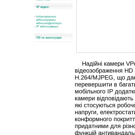
IP відео:
-
Індустріальні
відеосервери,
відеошифратори
-
IP відеокамери
ПЗ та аксесуари
Надійні камери VP
відеозображення HD (
H.264/MJPEG, що дає 
перевершити в багать
мобільного IP додатк
камери відповідають
які стосуються робочо
напруги, електростати
конформного покриття
придатними для різн
функцій антивандальн