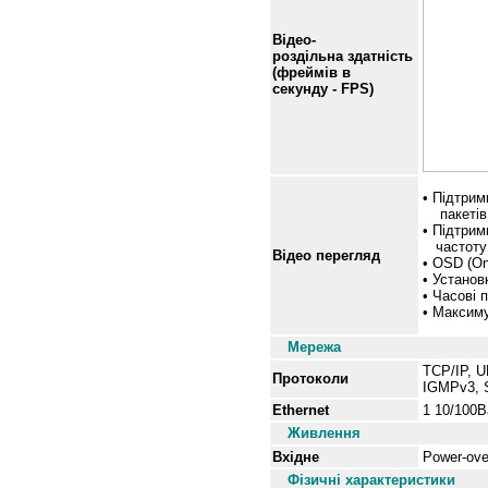
Відео-
роздільна здатність
(фреймів в
секунду - FPS)
• Підтрим
пакетів п
• Підтрим
частоту 
Відео перегляд
• OSD (On
• Установ
• Часові 
• Максиму
Мережа
TCP/IP, 
Протоколи
IGMPv3, 
Ethernet
1 10/100B
Живлення
Вхідне
Power-ove
Фізичні характеристики