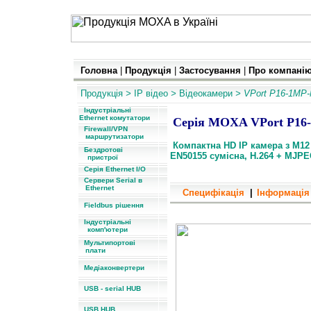
Головна
|
Продукція
|
Застосування
|
Про компані
Продукція
>
IP
відео
>
Відеокамери
> VPort P16-1MP
Індустріальні
Ethernet комутатори
Серія MOXA VPort P16
Firewall/VPN
маршрутизатори
Компактна HD IP камера з M12 
Бездротові
EN50155 сумісна, H.264 + MJPEG
пристрої
Серія Ethernet I/O
Сервери Serial в
Ethernet
Специфікація
|
Інформація
Fieldbus рішення
компактні HD IP камери, EN5
Індустріальні
комп'ютери
Мультипортові
плати
Медіаконвертери
USB - serial HUB
USB HUB