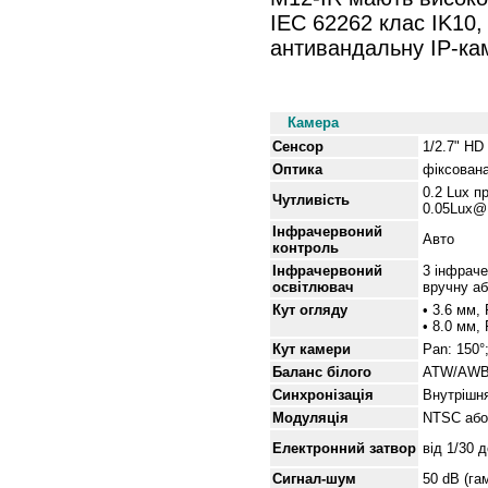
IEC 62262 клас IK10
антивандальну IP-ка
Специфікації
Камера
Сенсор
1/2.7" H
Оптика
фіксована
0.2 Lux п
Чутливість
0.05Lux@F
Інфрачервоний
Авто
контроль
Інфрачервоний
3 інфраче
освітлювач
вручну аб
Кут огляду
• 3.6 мм,
• 8.0 мм,
Кут
камери
Pan: 150°
Баланс білого
ATW/AWB (
Синхронізація
Внутрішн
Модуляція
NTSC або
Електронний затвор
від
1/30 
Сигнал-шум
50 dB (г