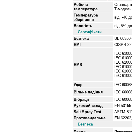
Робоча
Стандартн
температура
Т-модель:
Температура
від
-40 д
зберігання
Вологість
від
5% до
Сертифікати
Безпека
UL 60950-
EMI
CISPR 32,
IEC 61000
IEC 61000
IEC 61000
EMS
IEC 61000
IEC 61000
IEC 6100
Удар
IEC 60068
Вільне
падіння
IEC 60068
Вібрації
IEC 60068
Рухомий склад
EN 50155
Salt Spray Test
ASTM B1
Противандальна
EN 62262,
Безпека
Пароль
Призначен