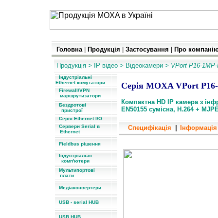
Головна
|
Продукція
|
Застосування
|
Про компані
Продукція
>
IP
відео
>
Відеокамери
> VPort P16-1MP-
Індустріальні
Ethernet комутатори
Серія MOXA VPort P16
Firewall/VPN
маршрутизатори
Компактна HD IP камера з інф
Бездротові
EN50155 сумісна, H.264 + MJPE
пристрої
Серія Ethernet I/O
Сервери Serial в
Специфікація
|
Інформація
Ethernet
Компактні HD IP камери, EN5
Fieldbus рішення
Індустріальні
комп'ютери
Мультипортові
плати
Медіаконвертери
USB - serial HUB
USB HUB