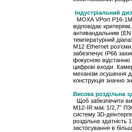
Індустріальний ди
MOXA VPort P16-1MP-
відповідає критерія
антивандальним (EN 
температурний діапаз
M12 Ethernet роз'єми
забезпечує IP66 захис
фокусною відстанню 
цифрові входи. Каме
механізм осушення д
конструкція значно з
Висока роздільна зд
Щоб забезпечити вис
M12-IR має 1/2,7" ПЗ
систему 3D-деінтерле
роздільна здатність 1
застосування в біль