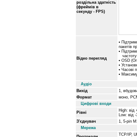
роздільна здатність
(фреймів в
секунду - FPS)
• Підтрим
пакетів п
• Підтрим
частоту 
Відео перегляд
• OSD (On
• Установ
• Часові 
• Максиму
Аудіо
Вихід
1, вбудо
Формат
моно, PCM
Цифрові входи
High: від
Рівні
Low: від 
З'єднувач
1, 5-pin 
Мережа
TCP/IP, 
Протоколи