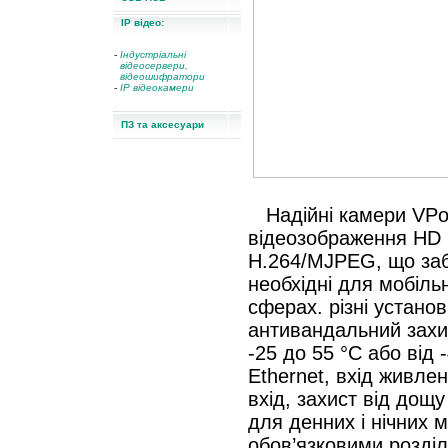
IP відео:
-
Індустріальні
відеосервери,
відеошифратори
-
IP відеокамери
ПЗ та аксесуари
Надійні камери VPo
відеозображення HD (
H.264/MJPEG, що забе
необхідні для мобіль
сферах. різні устано
антивандальний захис
-25 до 55 °C або від 
Ethernet, вхід живле
вхід, захист від дощ
для денних і нічних 
обов’язковими розді