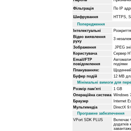
Фільтрація
По IP ад
Шифрування
HTTPS, 
Попередження
Інтелектуальні
Розкритт
Відео виявлення
3 незалеж
руху
Зображення
JPEG знім
Користувача
Сервер H
Email/FTP
Автомати
повідомлення
подіями
Плануванняе:
Щоденний 
Буфер подій
12 MB для
Мінімальні вимоги для пер
Розмір пам'яті
1
G
B
Операційна система
Windows 
Браузер
Internet E
Мультимедіа
DirectX 9
Програмне забезпечення
VPort SDK PLUS
Включає C
додатків 
завантажи