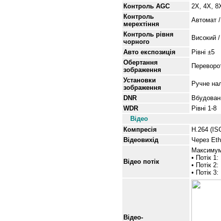
Контроль AGC
2X, 4X, 8
Контроль
Автомат /
мерехтіння
Контроль рівня
Високий /
чорного
Авто експозиція
Рівні
±5
Обертання
Переворот
зображення
Установки
Ручне нал
зображення
DNR
Вбудова
WDR
Рівні
1-8
Відео
Компресія
H.264 (I
Відеовихід
Через Eth
Максимум
• Потік 1:
Відео потік
• Потік 2:
• Потік 3
Відео-