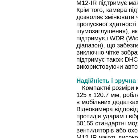
M12-IR підтримує мак
Крім того, камера пі
дозволяє змінювати 
пропускної здатност
шумозаглушення), як
підтримує і WDR (Wi
діапазон), що забез
виключно чітке зобр
підтримує також DHCP
використовуючи авто
Надійність і зручна
Компактні розміри к
125 x 120.7 мм, робл
в мобільних додатка
Відеокамера відпові
протидія ударам і ві
50155 стандартні мод
вентиляторів або ох
M12-IR мають високо