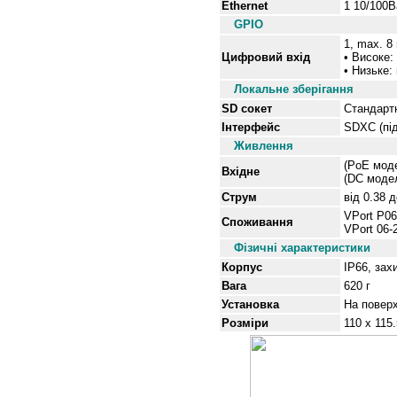
Ethernet
1 10/100B
GPIO
1, max. 8
Цифровий вхід
• Високе:
• Низьке:
Локальне зберігання
SD сокет
Стандартн
Інтерфейс
SDXC (під
Живлення
(PoE моде
Вхідне
(DC модел
Струм
від
0.38 д
VPort P06
Споживання
VPort 06-
Фізичні характеристики
Корпус
IP66, зах
Вага
620 г
Установка
На повер
Розміри
110 x 115