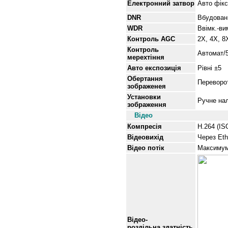
Електронний затвор
Авто фікс
DNR
Вбудова
WDR
Ввімк.-ви
Контроль AGC
2X, 4X, 8
Контроль
Автомат/
мерехтіння
Авто експозиція
Рівні
±5
Обертання
Переворот
зображенея
Установки
Ручне нал
зображення
Відео
Компресія
H.264 (I
Відеовихід
Через Eth
Відео потік
Максимум 
Відео-
роздільна здатність