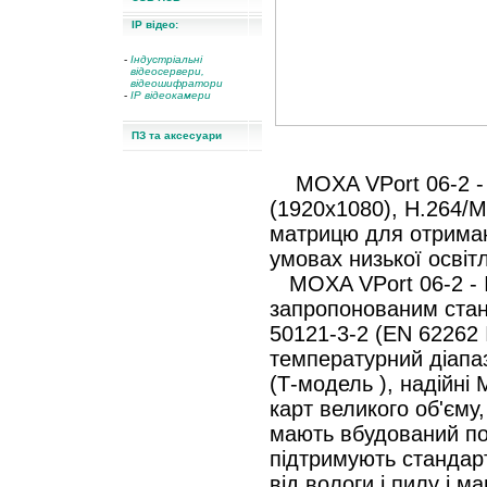
IP відео:
-
Індустріальні
відеосервери,
відеошифратори
-
IP відеокамери
ПЗ та аксесуари
MOXA VPort 06-2 - с
(1920x1080), H.264/
матрицю для отриманн
умовах низької освіт
MOXA VPort 06-2 - I
запропонованим ста
50121-3-2 (EN 62262
температурний діапаз
(Т-модель ), надійні
карт великого об'єму
мають вбудований пор
підтримують стандарт
від вологи і пилу і 