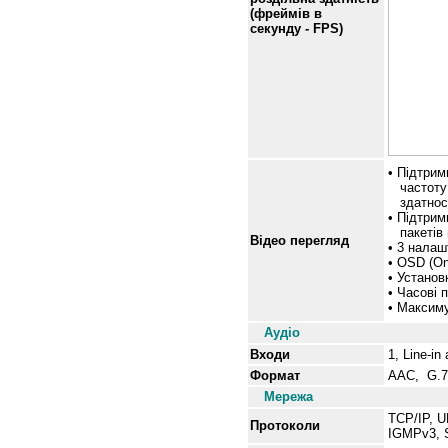
(фреймів в
секунду - FPS)
• Підтрим
частоту 
здатност
• Підтрим
пакетів п
Відео перегляд
• 3 налаш
• OSD (On
• Установ
• Часові 
• Максиму
Аудіо
Входи
1, Line-i
Формат
AAC, G.7
Мережа
TCP/IP, 
Протоколи
IGMPv3, 