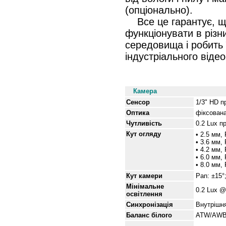
(опціонально).
Все це гарантує, що
функціонувати в різ
середовища і робить
індустріального віде
Специфікації
Камера
Сенсор
1/3" HD 
Оптика
фіксован
Чутливість
0.2 Lux п
Кут
огляду
• 2.5 мм,
• 3.6 мм,
• 4.2 мм,
• 6.0 мм,
• 8.0 мм,
Кут
камери
Pan: ±15°;
Мінімальне
0.2 Lux @
освітлення
Синхронізація
Внутрішн
Баланс білого
ATW/AW