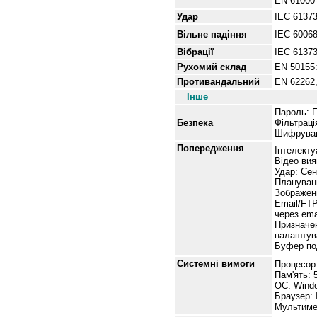
EN 61000-
Удар
IEC 6137
Вільне
падіння
IEC 60068
Вібрації
IEC 6137
Рухомий склад
EN 50155:
Противандальний
EN 62262,
Інше
Пароль: П
Безпека
Фільтраці
Шифруван
Попередження
Інтелекту
Відео вия
Удар: Сен
Плануванн
Зображенн
Email/FT
через ema
Призначен
налаштув
Буфер под
Системні вимоги
Процесор:
Пам'ять: 
ОС: Windo
Браузер: 
Мультимед