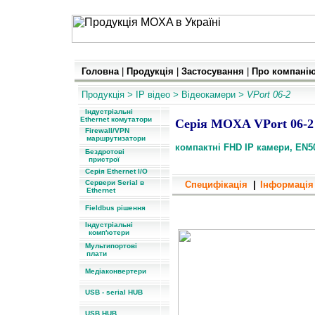
Головна
|
Продукція
|
Застосування
|
Про компані
Продукція
>
IP
відео
>
Відеокамери
> VPort 06-2
Індустріальні
Ethernet комутатори
Серія MOXA VPort 06-2 
Firewall/VPN
маршрутизатори
компактні FHD IP камери, EN50
Бездротові
пристрої
Серія Ethernet I/O
Сервери Serial в
Специфікація
|
Інформація
Ethernet
компактні FHD IP камери, EN
Fieldbus рішення
Індустріальні
комп'ютери
Мультипортові
плати
Медіаконвертери
USB - serial HUB
USB HUB