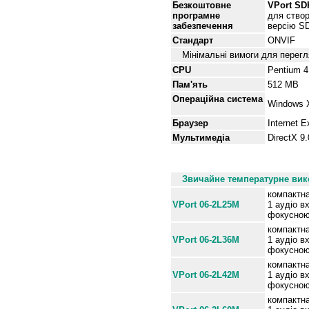
Безкоштовне
VPort SD
програмне
для створ
забезпечення
версію SD
Стандарт
ONVIF
Мінімальні вимоги для перег
CPU
Pentium 4
Пам'ять
512 MB
Операційна система
Windows 
Браузер
Internet E
Мультимедіа
DirectX 9
Інформація для замовлен
Звичайне температурне вико
компактна
VPort 06-2L25M
1 аудіо в
фокусною
компактна
VPort 06-2L36M
1 аудіо в
фокусною
компактна
VPort 06-2L42M
1 аудіо в
фокусною
компактна