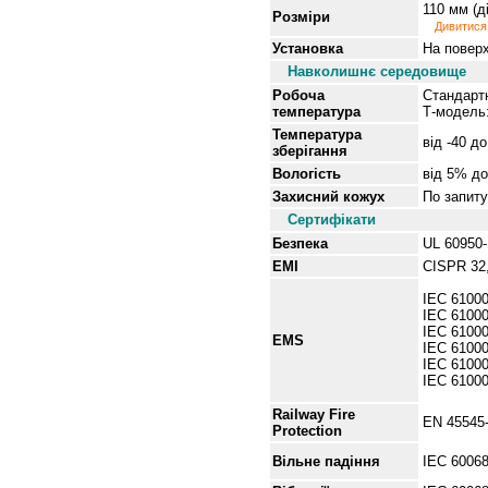
110 мм (д
Розміри
Дивитися 
Установка
На повер
Навколишнє середовище
Робоча
Стандартн
температура
Т-модель:
Температура
від
-40 до
зберігання
Вологість
від
5% до
Захисний кожух
По запиту
Сертифікати
Безпека
UL 60950-
EMI
CISPR 32,
IEC 61000
IEC 61000
IEC 61000
EMS
IEC 61000
IEC 61000
IEC 6100
Railway Fire
EN 45545
Protection
Вільне
падіння
IEC 60068