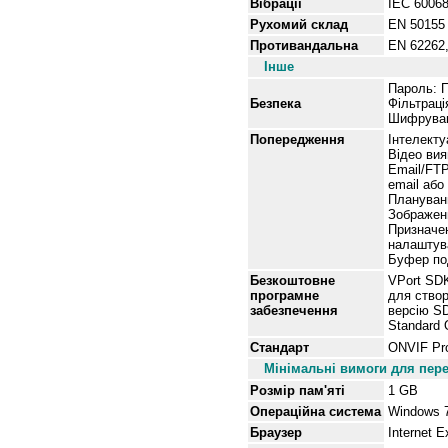
Вібрації
IEC 60068
Рухомий
склад
EN 50155 
Противандальна
EN 62262,
Інше
Пароль: П
Безпека
Фільтраці
Шифруван
Попередження
Інтелекту
Відео вия
Email/FT
email або
Плануванн
Зображенн
Призначен
налаштув
Буфер под
Безкоштовне
VPort SDK
програмне
для створ
забезпечення
версію S
Standard 
Стандарт
ONVIF Pro
Мінімальні вимоги для пер
Розмір пам'яті
1
G
B
Операційна система
Windows 
Браузер
Internet E