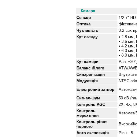
Специфікації
Камера
Сенсор
1/2.7" H
Оптика
фіксован
Чутливість
0.2 Lux п
Кут
огляду
•
2
.
8
мм, 
• 3.6 мм,
• 4.2 мм,
• 6.0 мм, 
•
8
.
0
мм, 
Кут
камери
Pan: ±30°
Баланс білого
ATW/AWB (
Синхронізація
Внутрішн
Модуляція
NTSC або
Електроний затвор
Автоматич
Сигнал-шум
50 dB (г
Контроль AGC
2X, 4X, 8
Контроль
Автомат/
мерехтіння
Контроль рівня
Високий/с
чорного
Авто експозиція
Рівні
±5