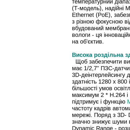
температурний діапаз
(Т-модель), надійні 
Ethernet (PoE), забез
з різною фокусною в
вбудований мембран
вологи - ця інноваці
на об'єктив.
Висока роздільна зд
Щоб забезпечити вис
має 1/2,7" ПЗС-датчи
3D-деінтерлейсингу д
здатність 1280 x 800
більшості умов осві
максимум 2 * H.264 і
підтримує і функцію
частоту кадрів автом
мережі. Поряд з 3D-
значно знижує шуми 
Dynamic Range - роз