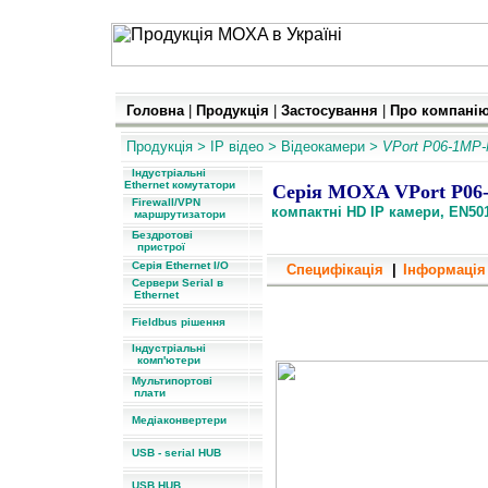
Головна
|
Продукція
|
Застосування
|
Про компані
Продукція
>
IP
відео
>
Відеокамери
> VPort P06-1MP
Індустріальні
Ethernet комутатори
Серія MOXA VPort P06
Firewall/VPN
компактні HD IP камери, EN501
маршрутизатори
Бездротові
пристрої
Серія Ethernet I/O
Специфікація
|
Інформація
Сервери Serial в
Ethernet
компактні HD IP камери, EN5
Fieldbus рішення
Індустріальні
комп'ютери
Мультипортові
плати
Медіаконвертери
USB - serial HUB
USB HUB