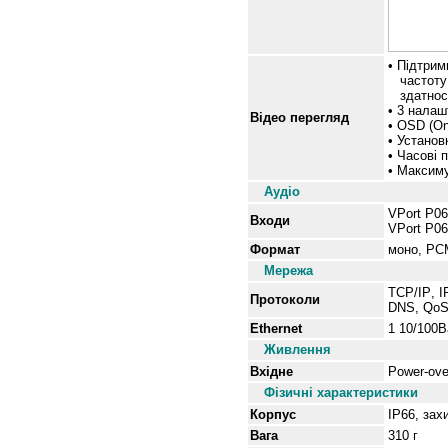
• Підтрим
частоту 
здатност
• 3 налаш
Відео перегляд
• OSD (On
• Установ
• Часові 
• Максиму
Аудіо
VPort P06
Входи
VPort P06
Формат
моно, PCM
Мережа
TCP/IP
,
I
Протоколи
DNS
,
Qo
Ethernet
1 10/100B
Живлення
Вхідне
Power-ove
Фізичні характеристики
Корпус
IP66,
зах
Вага
310 г