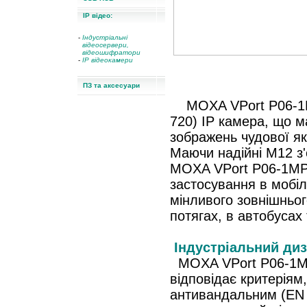
IP відео:
-
Індустріальні
відеосервери,
відеошифратори
-
IP відеокамери
ПЗ та аксесуари
MOXA VPort P06-1M
720) IP камера, що 
зображень чудової яко
Маючи надійні M12 з'є
MOXA VPort P06-1MP
застосування в мобіл
мінливого зовнішньог
потягах, в автобусах
Індустріальний ди
MOXA VPort P06-1MP-
відповідає критерія
антивандальним (EN 