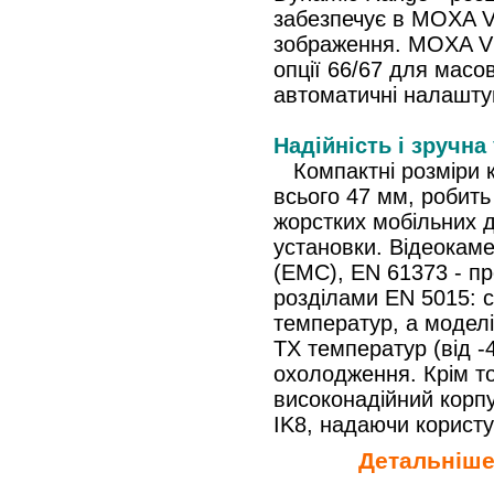
забезпечує в MOXA V
зображення. MOXA V
опції 66/67 для мас
автоматичні налашту
Надійність і зручна
Компактні розміри 
всього 47 мм, робить
жорстких мобільних 
установки. Відеокам
(EMC), EN 61373 - про
розділами EN 5015: с
температур, а модел
TX температур (від -
охолодження. Крім т
високонадійний корпу
IK8, надаючи корист
Детальніше 