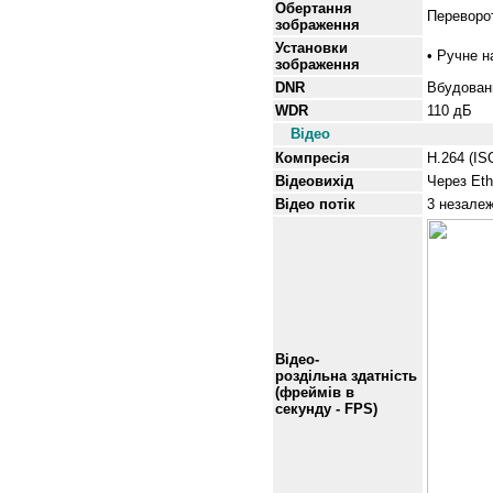
Обертання
Переворот
зображення
Установки
•
Ручне н
зображення
DNR
Вбудован
WDR
110 дБ
Відео
Компресія
H.264 (I
Відеовихід
Через Eth
Відео потік
3 незале
Відео-
роздільна здатність
(фреймів в
секунду - FPS)