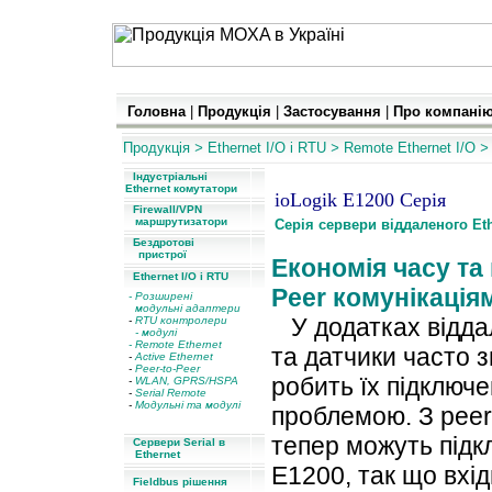
Головна
|
Продукція
|
Застосування
|
Про компані
Продукція
>
Ethernet I/O
і
RTU
>
Remote Ethernet I/O
>
Індустріальні
Ethernet комутатори
ioLogik E1200 Серія
Firewall/VPN
маршрутизатори
Серія сервер
и
віддаленого Eth
Бездротові
пристрої
Економія часу та 
Ethernet I/O і RTU
Peer комунікація
- Розширені
модульні адаптери
У додатках віддал
-
RTU контролери
- модулі
- Remote Ethernet
та датчики часто з
-
Active Ethernet
-
Peer-to-Peer
робить їх підключ
-
WLAN, GPRS/HSPA
-
Serial Remote
-
Модульні та модулі
проблемою. З peer-
тепер можуть підкл
Сервери Serial в
Ethernet
E1200, так що вхі
Fieldbus рішення