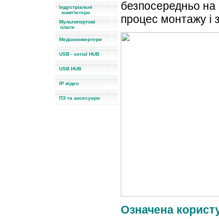
безпосередньо на 
Індустріальні
комп'ютери
процес монтажу і 
Мультипортові
плати
Медіаконвертери
USB - serial HUB
USB HUB
IP відео
ПЗ та аксесуари
Означена корист