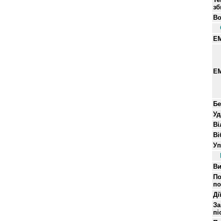
зб
Во
EM
E
Бе
Уд
Ві
Ві
Уп
Ви
По
по
Ді
За
пі