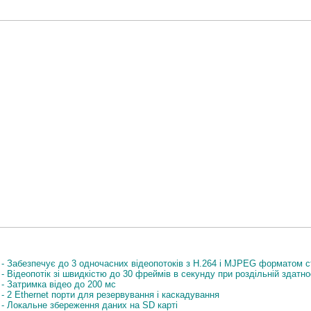
Особливості
- Забезпечує до 3 одночасних відеопотоків з H.264 і MJPEG форматом 
- Відеопотік зі швидкістю до 30 фреймів в секунду при роздільній здатност
- Затримка відео до 200 мс
- 2 Ethernet порти для резервування і каскадування
- Локальне збереження даних на SD карті