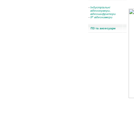
-
Індустріальні
відеосервери,
відеошифратори
-
IP відеокамери
ПЗ та аксесуари