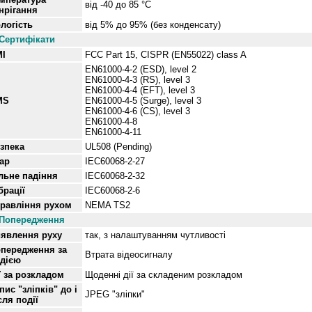
від
-40 до 85 °C
нрігання
логість
від
5% до 95% (без конденсату)
Сертифікати
I
FCC Part 15, CISPR (EN55022) class A
EN61000-4-2 (ESD), level 2
EN61000-4-3 (RS), level 3
EN61000-4-4 (EFT), level 3
MS
EN61000-4-5 (Surge), level 3
EN61000-4-6 (CS), level 3
EN61000-4-8
EN61000-4-11
зпека
UL508 (Pending)
ар
IEC60068-2-27
льне
падіння
IEC60068-2-32
брації
IEC60068-2-6
равління рухом
NEMA TS2
Попередження
явлення руху
так, з налаштуванням чутливості
передження за
Втрата відеосигналу
дією
ї за розкладом
Щоденні дії за складеним розкладом
пис "зліпків" до і
JPEG "зліпки"
сля події