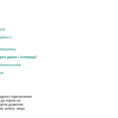
ial
дійності
 середовищ
і даних і інтеграції
абезпеченням
ежі
кадного підключення
до портів на
ортів дозволяє
ому шляху, якщо