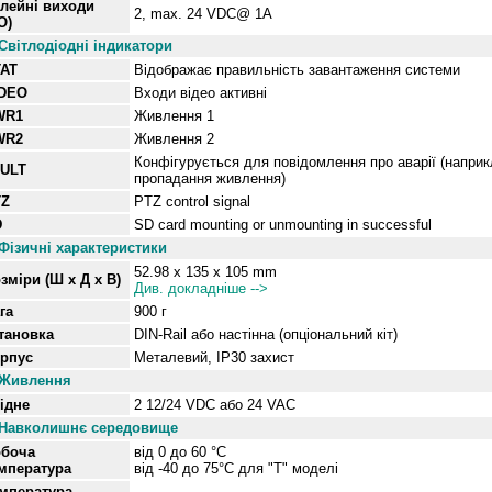
лейні виходи
2, max. 24 VDC@ 1A
O)
Світлодіодні індикатори
AT
Відображає правильність завантаження системи
IDEO
Входи відео активні
WR1
Живлення
1
WR2
Живлення
2
Конфігурується для повідомлення про аварії (наприк
ULT
пропадання живлення)
TZ
PTZ control signal
D
SD card mounting or unmounting in successful
Фізичні характеристики
52.98 x 135 x 105 mm
зміри (Ш x Д x В)
Див. докладніше -->
га
900 г
тановка
DIN-Rail або настінна (опціональний кіт)
рпус
Металевий, IP30 захист
Живлення
ідне
2 12/24 VDC або 24 VAC
Навколишнє
середовище
боча
від
0 до 60 °С
мпература
від -40 до 75°C для "Т" моделі
мпература