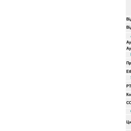
Ві
Ві
Ау
Ау
Пр
Et
PT
Ко
CO
Ци