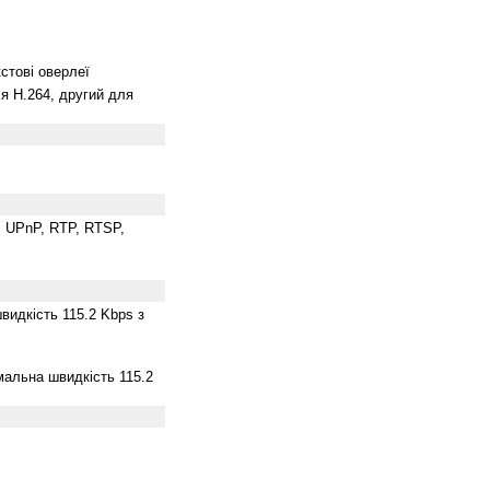
кстові оверлеї
я H.264, другий для
, UPnP, RTP, RTSP,
видкість 115.2 Kbps з
мальна швидкість 115.2