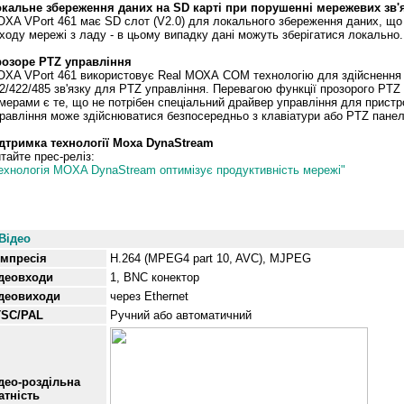
кальне збереження даних на SD карті при порушенні мережевих зв'я
XA VPort 461 має SD слот (V2.0) для локального збереження даних, що 
ходу мережі з ладу - в цьому випадку дані можуть зберігатися локально.
озоре PTZ управління
XA VPort 461 використовує Real МОХА COM технологію для здійснення 
2/422/485 зв'язку для PTZ управління. Перевагою функції прозорого PTZ
мерами є те, що не потрібен спеціальний драйвер управління для пристрої
равління може здійснюватися безпосередньо з клавіатури або PTZ панел
дтримка технології
Moxa DynaStream
тайте прес-реліз:
ехнологія MOXA DynaStream оптимізує продуктивність мережі"
Специфікації
Відео
мпресія
H.264 (MPEG4 part 10, AVC), MJPEG
деовходи
1, BNC конектор
деовиходи
через Ethernet
SC/PAL
Ручний або автоматичний
део-роздільна
атність