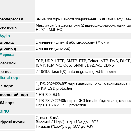
деоперегляд
Зміна розміру і якості зображення. Відмітка часу і те
Максимум 3 відеопотоки (2 відеошифратори, один дл
део потік
H.264 і MJPEG)
Аудіо
діовхід
1 лінійний (Line-in) або мікрофону (Mic-in)
діовихід
1 лінійний (Line-out)
Мережа
TCP, UDP, HTTP, SMTP, FTP, Telnet, NTP, DNS, DHCP
отоколи
ICMP, IGMPv3, QoS, SNMPv1/v2c/v3, DDNS
hernet
2 10/100BaseT(X) auto negotiating RJ45 порти
Serial порт
1, RS-232/422/485 термінальний блок, максимальна ш
Z порт
15 KV ESD protection
нсольний порт
1 RS-232 RJ45
1 RS-232/422/485 порт (DB9 female з'єднувач), макси
M порт
Kbps з 15 KV ESD protection
GPIO
2, max. 8 mA
фрові входи
Високий ("High"): від +13V до +30V
Низький ("Low"): від -30V до +3V