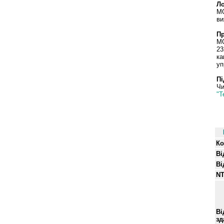
Ло
MO
ви
Пр
MO
23
ка
уп
Пі
Чи
"Т
Ко
Ві
Ві
NT
Ві
зд