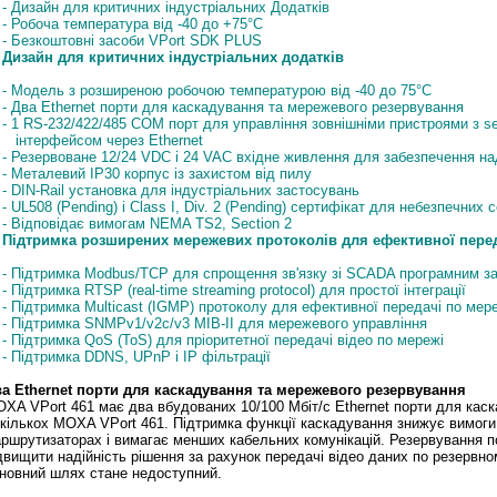
- Дизайн для критичних індустріальних Додатків
- Робоча температура від -40 до +75°С
- Безкоштовні засоби VPort SDK PLUS
Дизайн для критичних індустріальних додатків
- Модель з розширеною робочою температурою від -40 до 75°С
- Два Ethernet порти для каскадування та мережевого резервування
- 1 RS-232/422/485 COM порт для управління зовнішніми пристроями з ser
інтерфейсом через Ethernet
- Резервоване 12/24 VDC і 24 VAC вхідне живлення для забезпечення на
- Металевий IP30 корпус із захистом від пилу
- DIN-Rail установка для індустріальних застосувань
- UL508 (Pending) і Class I, Div. 2 (Pending) сертифікат для небезпечних
- Відповідає вимогам NEMA TS2, Section 2
Підтримка розширених мережевих протоколів для ефективної передач
- Підтримка Modbus/TCP для спрощення зв'язку зі SCADA програмним з
- Підтримка RTSP (real-time streaming protocol) для простої інтеграції
- Підтримка Multicast (IGMP) протоколу для ефективної передачі по мер
- Підтримка SNMPv1/v2c/v3 MIB-II для мережевого управління
- Підтримка QoS (ToS) для пріоритетної передачі відео по мережі
- Підтримка DDNS, UPnP і IP фільтрації
а Ethernet порти для каскадування та мережевого резервування
XA VPort 461 має два вбудованих 10/100 Мбіт/с Ethernet порти для кас
кількох MOXA VPort 461. Підтримка функції каскадування знижує вимоги 
ршрутизаторах і вимагає менших кабельних комунікацій. Резервування п
двищити надійність рішення за рахунок передачі відео даних по резервн
новний шлях стане недоступний.