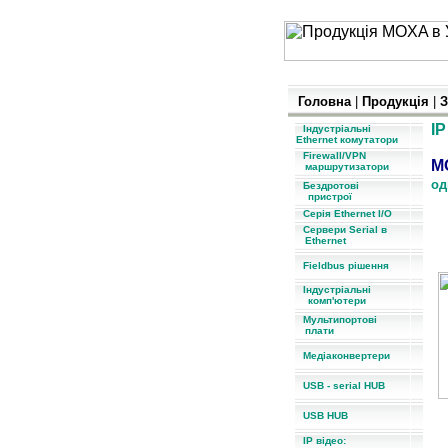
Головна
|
Продукція
|
З
IP
Індустріальні
Ethernet комутатори
Firewall/VPN
маршрутизатори
од
Бездротові
пристрої
Серія Ethernet I/O
Сервери Serial в
Ethernet
Fieldbus рішення
Індустріальні
комп'ютери
Мультипортові
плати
Медіаконвертери
USB - serial HUB
USB HUB
IP відео: