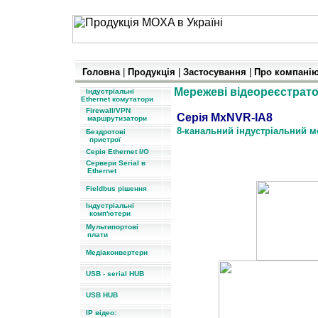
Головна
|
Продукція
|
Застосування
|
Про компані
Мережеві відеореєстрат
Індустріальні
Ethernet комутатори
Firewall/VPN
Серія Mx
маршрутизатори
8-канальний індустріальний м
Бездротові
пристрої
Серія Ethernet I/O
8-
канальний індустріальний
Сервери Serial в
Ethernet
Fieldbus рішення
Індустріальні
комп'ютери
Мультипортові
плати
Медіаконвертери
USB - serial HUB
USB HUB
IP відео: