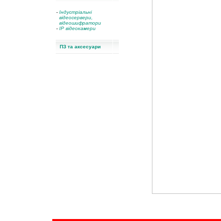
-
Індустріальні
відеосервери,
відеошифратори
-
IP відеокамери
ПЗ та аксесуари