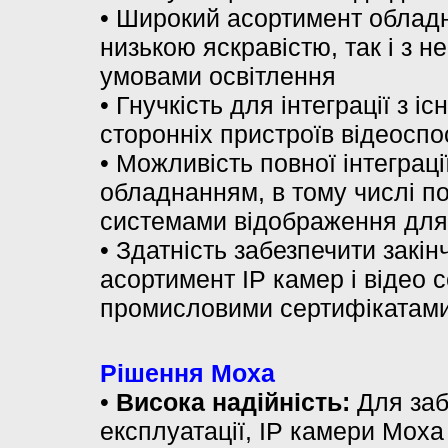
• Широкий асортимент обладн
низькою яскравістю, так і з н
умовами освітлення
• Гнучкість для інтеграції з 
сторонніх пристроїв відеосп
• Можливість повної інтеграц
обладнанням, в тому числі п
системами відображення для 
•
Здатність забезпечити закі
асортимент IP камер і відео 
промисловими сертифікатами
Рішення Moxa
•
Висока надійність:
Для заб
експлуатації, IP камери Moxa