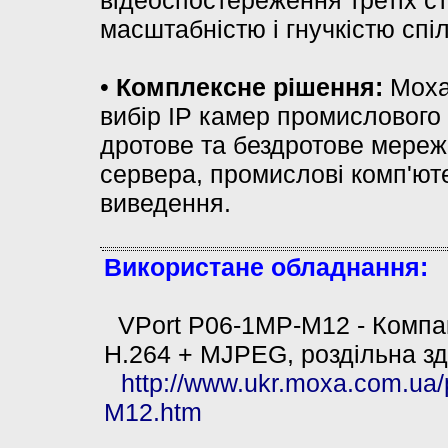
відеоспостереження третіх ст
масштабністю і гнучкістю спі
•
Комплексне рішення:
Moxa
вибір IP камер промислового 
дротове та бездротове мереже
сервера, промислові комп'юте
виведення.
Використане обладнання:
VPort P06-1MP-M12 - Компак
H.264 + MJPEG, роздільна зда
http://www.ukr.moxa.com.ua
M12.htm