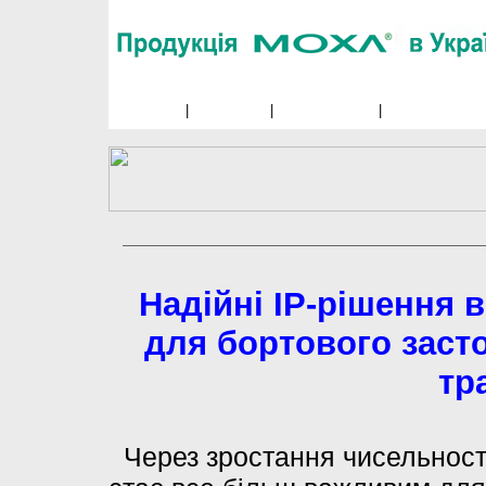
Головна
|
Продукція
|
Застосування
|
Про компанію
Надійні IP-рішення
для бортового заст
тр
Через зростання чисельност