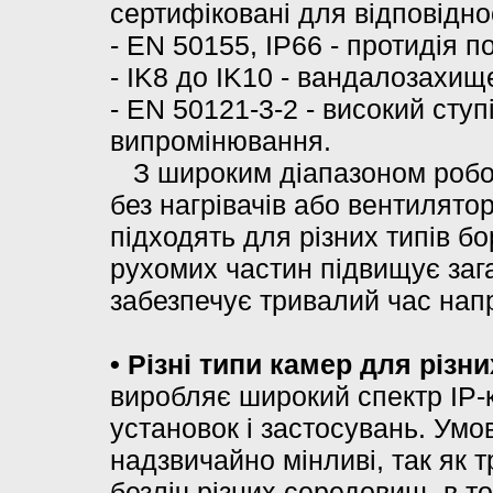
сертифіковані для відповідно
- EN 50155, IP66 - протидія 
- IK8 до IK10 - вандалозахищ
- EN 50121-3-2 - високий ступ
випромінювання.
З широким діапазоном робочи
без нагрівачів або вентилято
підходять для різних типів бо
рухомих частин підвищує зага
забезпечує тривалий час нап
• Різні типи камер для різн
виробляє широкий спектр IP-к
установок і застосувань. Умо
надзвичайно мінливі, так як 
безліч різних середовищ, в то