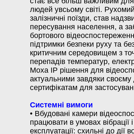
стає все більш важливим дл
людей у ​​всьому світі. Рухоми
залізничні поїзди, став на
пересування населення, а за
бортового відеоспостережен
підтримки безпеки руху та бе
критичним середовищем з точк
перепадів температур, електр
Moxa IP рішення для відеос
актуальними завдяки своєму д
сертифікатам для застосуван
Системні вимоги
• Вбудовані камери відеоспо
працювати в умовах вібрації 
експлуатації: схильні до дії 