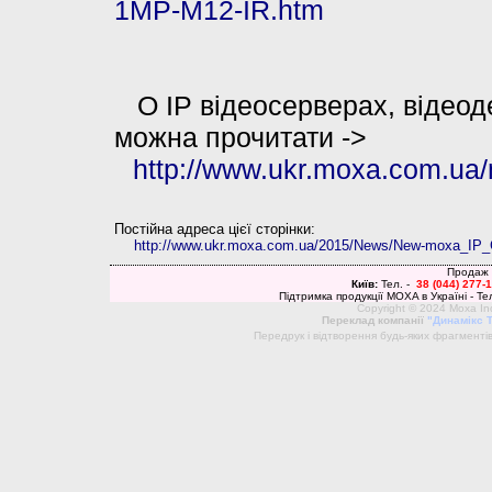
1MP-M12-IR.htm
О IP відеосерверах, відеод
можна прочитати ->
http://www.ukr.moxa.com.ua
Постійна адреса цієї сторінки:
http://www.ukr.moxa.com.ua/2015/News/New-moxa_IP
Продаж п
Київ:
Тел. -
38 (044)
277-1
Підтримка продукції MOXA в Україні - Те
Copyright © 2024 Moxa Inc 
Переклад компанії
"Динамікс 
Передрук і відтворення будь-яких фрагментів